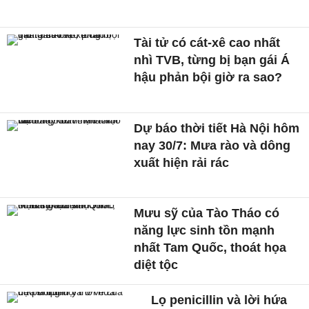
Tài tử có cát-xê cao nhất
nhì TVB, từng bị bạn gái Á
hậu phản bội giờ ra sao?
Dự báo thời tiết Hà Nội hôm
nay 30/7: Mưa rào và dông
xuất hiện rải rác
Mưu sỹ của Tào Tháo có
năng lực sinh tồn mạnh
nhất Tam Quốc, thoát họa
diệt tộc
Lọ penicillin và lời hứa