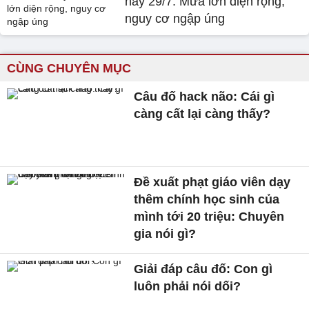
nay 29/7: Mưa lớn diện rộng,
nguy cơ ngập úng
CÙNG CHUYÊN MỤC
Câu đố hack não: Cái gì
càng cất lại càng thấy?
Đề xuất phạt giáo viên dạy
thêm chính học sinh của
mình tới 20 triệu: Chuyên
gia nói gì?
Giải đáp câu đố: Con gì
luôn phải nói dối?