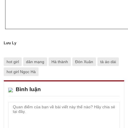
Lưu Ly
hot girl
dân mạng
Hà thành
Đón Xuân
tà áo dài
hot girl Ngọc Hà
Bình luận