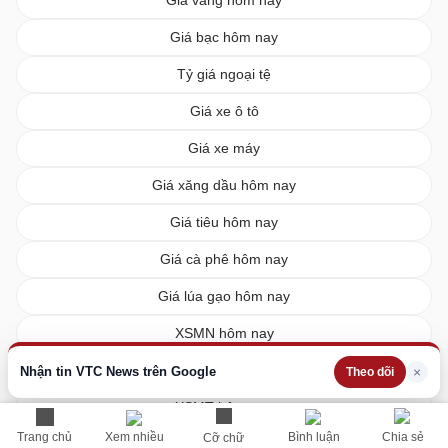
Giá bạc hôm nay
Tỷ giá ngoại tệ
Giá xe ô tô
Giá xe máy
Giá xăng dầu hôm nay
Giá tiêu hôm nay
Giá cà phê hôm nay
Giá lúa gạo hôm nay
XSMN hôm nay
XSMB hôm nay
Nhận tin VTC News trên Google
×
Theo dõi
XSMT hôm nay
Trang chủ
Xem nhiều
Bình luận
Chia sẻ
Cỡ chữ
Vietlott hôm nay