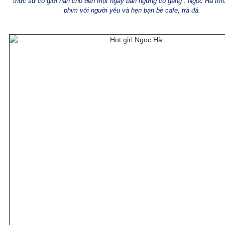
thực sự có giới hạn cho đến một ngày bạn ngừng cố gắng”. Ngọc Hà thí
phim với người yêu và hẹn bạn bè cafe, trà đá.