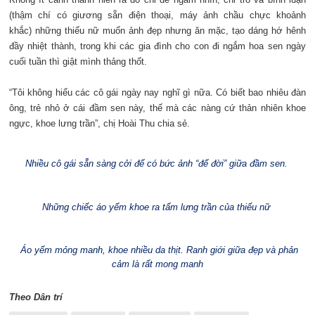
(thậm chí có giương sẵn điện thoại, máy ảnh chầu chực khoảnh
khắc) những thiếu nữ muốn ảnh đẹp nhưng ăn mặc, tạo dáng hớ hênh
đầy nhiệt thành, trong khi các gia đình cho con đi ngắm hoa sen ngày
cuối tuần thì giật mình thảng thốt.
“Tôi không hiểu các cô gái ngày nay nghĩ gì nữa. Có biết bao nhiêu đàn
ông, trẻ nhỏ ở cái đầm sen này, thế mà các nàng cứ thản nhiên khoe
ngực, khoe lưng trần”, chị Hoài Thu chia sẻ.
Nhiều cô gái sẵn sàng cởi để có bức ảnh “để đời” giữa đầm sen.
Những chiếc áo yếm khoe ra tấm lưng trần của thiếu nữ
Áo yếm mỏng manh, khoe nhiều da thịt. Ranh giới giữa đẹp và phản
cảm là rất mong manh
Theo Dân trí