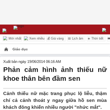
Mới nhất
Xem nhiều
💰 Giá vàng
📅 Lịch âm
☀️ Thời tiết

Giáo dục
Xuất bản ngày 19/06/2014 06:16 AM
Phản cảm hình ảnh thiếu nữ
khoe thân bên đầm sen
Cảnh thiếu nữ mặc trang phục lộ liễu, thậm
chí cả cảnh thoát y ngay giữa hồ sen mùa
khách đông khiến nhiều người "nhức mắt".