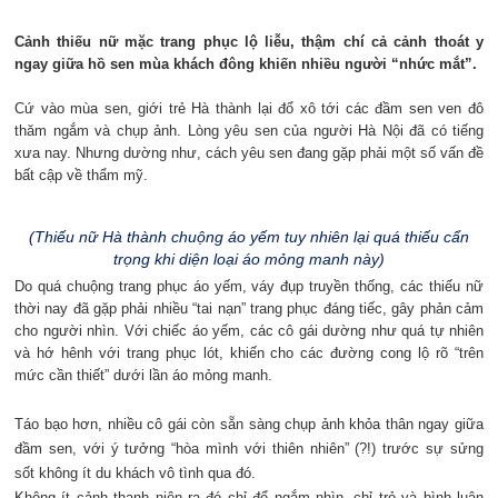
Cảnh thiếu nữ mặc trang phục lộ liễu, thậm chí cả cảnh thoát y
ngay giữa hồ sen mùa khách đông khiến nhiều người “nhức mắt”.
Cứ vào mùa sen, giới trẻ Hà thành lại đổ xô tới các đầm sen ven đô
thăm ngắm và chụp ảnh. Lòng yêu sen của người Hà Nội đã có tiếng
xưa nay. Nhưng dường như, cách yêu sen đang gặp phải một số vấn đề
bất cập về thẩm mỹ.
(Thiếu nữ Hà thành chuộng áo yếm tuy nhiên lại quá thiếu cẩn
trọng khi diện loại áo mỏng manh này)
Do quá chuộng trang phục áo yếm, váy đụp truyền thống, các thiếu nữ
thời nay đã gặp phải nhiều “tai nạn” trang phục đáng tiếc, gây phản cảm
cho người nhìn. Với chiếc áo yếm, các cô gái dường như quá tự nhiên
và hớ hênh với trang phục lót, khiến cho các đường cong lộ rõ “trên
mức cần thiết” dưới lần áo mỏng manh.
Táo bạo hơn, nhiều cô gái còn sẵn sàng chụp ảnh khỏa thân ngay giữa
đầm sen, với ý tưởng “hòa mình với thiên nhiên” (?!) trước sự sửng
sốt không ít du khách vô tình qua đó.
Không ít cảnh thanh niên ra đó chỉ để ngắm nhìn, chỉ trỏ và bình luận