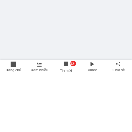
12+
Trang chủ
Xem nhiều
Video
Chia sẻ
Tin mới