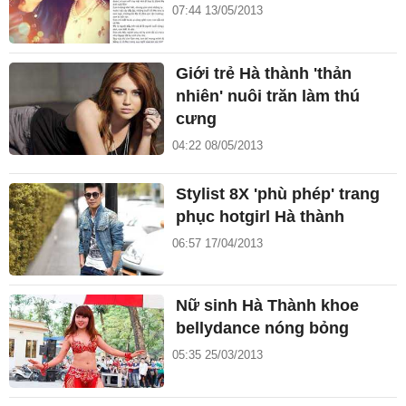
07:44 13/05/2013
Giới trẻ Hà thành 'thản
nhiên' nuôi trăn làm thú
cưng
04:22 08/05/2013
Stylist 8X 'phù phép' trang
phục hotgirl Hà thành
06:57 17/04/2013
Nữ sinh Hà Thành khoe
bellydance nóng bỏng
05:35 25/03/2013