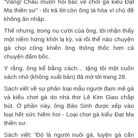
“Vâng! Cháu muốn hỏi bác về chơi gà kiểu Ðạt
Ma thiền sư” - tôi trả lời còn ông tá hỏa vì chủ đề
không ăn nhập.
Thế nhưng, trong nụ cười của ông, tôi nhận thấy
một niềm hứng khởi lạ kỳ, và rồi thể nào chuyện
gà chọi cũng khiến ông thông thốc hơn cả
chuyện đấm bốc.
Y rằng, ông kể bằng cách… tặng tôi một cuốn
sách nhỏ (không xuất bản) đã mở tới trang 28.
Sách viết về sự phân loại mẫu người đam mê gà
và kiểu chơi gà do nhà thơ Lê Kim Giao chắp
bút. Ở phần này, ông Bảo Sinh được xếp vào
loại hết sức hiếm hoi - Loại chơi gà kiểu Ðạt Ma
thiền sư.
Sách viết: “Ðó là người nuôi gà, luyện gà cẩn