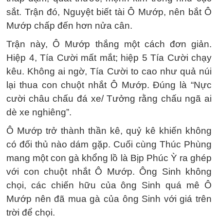
sắt. Trận đó, Nguyệt biết tài Ô Mướp, nên bắt Ô
Mướp chấp đến hơn nửa cân.
Trận này, Ô Mướp thắng một cách đơn giản.
Hiệp 4, Tía Cười mất mắt; hiệp 5 Tía Cười chạy
kêu. Không ai ngờ, Tía Cười to cao như quả núi
lại thua con chuột nhắt Ô Mướp. Ðúng là “Nực
cười châu chấu đá xe/ Tưởng rằng chấu ngã ai
dè xe nghiêng”.
Ô Mướp trở thành thần kê, quỷ kê khiến không
có đối thủ nào dám gặp. Cuối cùng Thúc Phùng
mang một con gà khổng lồ là Bịp Phúc Ỳ ra ghép
với con chuột nhắt Ô Mướp. Ông Sinh không
chọi, các chiến hữu của ông Sinh quá mê Ô
Mướp nên đã mua gà của ông Sinh với giá trên
trời để chọi.