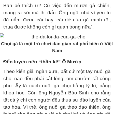
Bạn bè thích ư? Cứ việc đến mượn gà chiến,
mang ra sới mà thi đấu. Ông ngồi nhà vì yên trí
đã nắm được cái hay, cái dở của gà mình rồi,
thua được không còn gì quan trọng nữa”.
Chọi gà là một trò chơi dân gian rất phổ biến ở Việt
Nam
Đến luyện nên “thần kê” Ô Mướp
Theo kiến giải ngàn xưa, bất cứ một tay nuôi gà
chọi nào đều phải cắt lông, om chườm rất công
phu. Ấy là cách nuôi gà chọi bằng lý trí, bằng
khoa học. Còn ông Nguyễn Bảo Sinh cho rằng
tất cả ý chí con người đều thua sự đào luyện của
tạo hóa. Vì thế, ông nuôi gà theo đạo thiền, ông