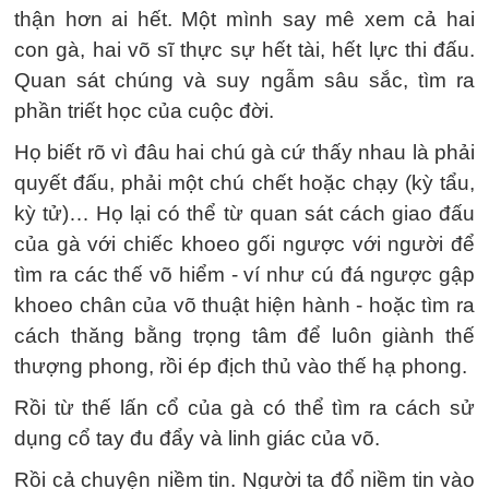
thận hơn ai hết. Một mình say mê xem cả hai
con gà, hai võ sĩ thực sự hết tài, hết lực thi đấu.
Quan sát chúng và suy ngẫm sâu sắc, tìm ra
phần triết học của cuộc đời.
Họ biết rõ vì đâu hai chú gà cứ thấy nhau là phải
quyết đấu, phải một chú chết hoặc chạy (kỳ tẩu,
kỳ tử)… Họ lại có thể từ quan sát cách giao đấu
của gà với chiếc khoeo gối ngược với người để
tìm ra các thế võ hiểm - ví như cú đá ngược gập
khoeo chân của võ thuật hiện hành - hoặc tìm ra
cách thăng bằng trọng tâm để luôn giành thế
thượng phong, rồi ép địch thủ vào thế hạ phong.
Rồi từ thế lấn cổ của gà có thể tìm ra cách sử
dụng cổ tay đu đẩy và linh giác của võ.
Rồi cả chuyện niềm tin. Người ta đổ niềm tin vào