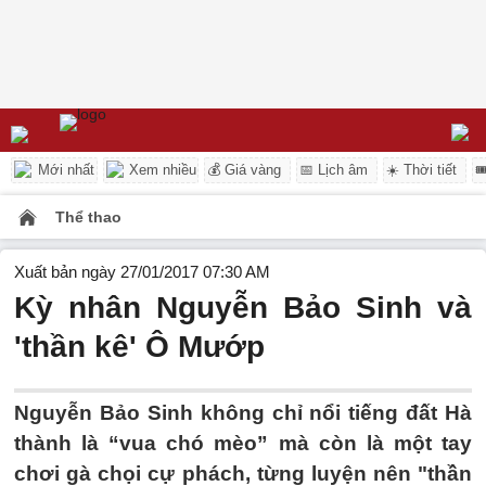
Mới nhất
Xem nhiều
💰 Giá vàng
📅 Lịch âm
☀️ Thời tiết

Thể thao
Xuất bản ngày 27/01/2017 07:30 AM
Kỳ nhân Nguyễn Bảo Sinh và
'thần kê' Ô Mướp
Nguyễn Bảo Sinh không chỉ nổi tiếng đất Hà
thành là “vua chó mèo” mà còn là một tay
chơi gà chọi cự phách, từng luyện nên "thần