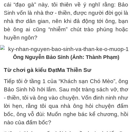
cái “đạo gà” này, tôi thiên về ý nghĩ rằng: Bảo
Sinh vốn là nhà thơ - thiền, được người đời gọi là
nhà thơ dân gian, nên khi đả động tới ông, bạn
bè ông ai cũng “nhiễm” chút trào phúng hoặc
huyền ngôn?
Ông Nguyễn Bảo Sinh (Ảnh: Thành Phạm)
Từ chơi gà kiểu Đạt
Ma Thiền Sư
Tiếp tôi ở tầng 1 của “Khách sạn Chó Mèo”, ông
Bảo Sinh hồ hởi lắm. Sau một tràng sách vở, thơ
- thiền, tôi và ông vào chuyện. Vốn đinh ninh như
lời hẹn, rằng tôi qua nhà ông hỏi chuyện đấm
bốc, ông vỗ đùi: Muốn nghe bác kể chương, hồi
nào của đấm bốc?