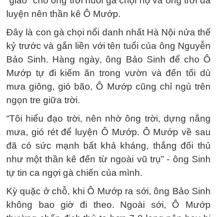
“giao” cho ông trời nuôi gà chọi hộ và ông trời đã
luyện nên thần kê Ô Mướp.
Ðây là con gà chọi nổi danh nhất Hà Nội nửa thế
kỷ trước và gắn liền với tên tuổi của ông Nguyễn
Bảo Sinh. Hàng ngày, ông Bảo Sinh để cho Ô
Mướp tự đi kiếm ăn trong vườn và đến tối dù
mưa giông, gió bão, Ô Mướp cũng chỉ ngủ trên
ngọn tre giữa trời.
“Tôi hiểu đạo trời, nên nhờ ông trời, dựng nắng
mưa, gió rét để luyện Ô Mướp. Ô Mướp về sau
đã có sức mạnh bất khả kháng, thắng đối thủ
như một thần kê đến từ ngoài vũ trụ” - ông Sinh
tự tin ca ngợi gà chiến của mình.
Kỳ quặc ở chỗ, khi Ô Mướp ra sới, ông Bảo Sinh
không bao giờ đi theo. Ngoài sới, Ô Mướp