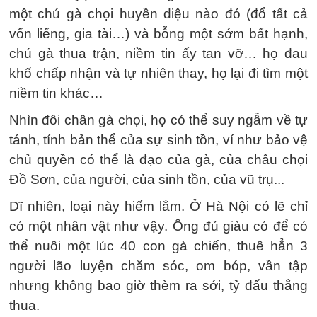
một chú gà chọi huyền diệu nào đó (đổ tất cả
vốn liếng, gia tài…) và bỗng một sớm bất hạnh,
chú gà thua trận, niềm tin ấy tan vỡ… họ đau
khổ chấp nhận và tự nhiên thay, họ lại đi tìm một
niềm tin khác…
Nhìn đôi chân gà chọi, họ có thể suy ngẫm về tự
tánh, tính bản thể của sự sinh tồn, ví như bảo vệ
chủ quyền có thể là đạo của gà, của châu chọi
Ðồ Sơn, của người, của sinh tồn, của vũ trụ...
Dĩ nhiên, loại này hiếm lắm. Ở Hà Nội có lẽ chỉ
có một nhân vật như vậy. Ông đủ giàu có để có
thể nuôi một lúc 40 con gà chiến, thuê hẳn 3
người lão luyện chăm sóc, om bóp, vần tập
nhưng không bao giờ thèm ra sới, tỷ đẩu thắng
thua.