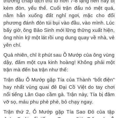
thường chấp địch thủ to hơn 7-8 lạng nên hay bị
kém đòn, yếu thế. Cuối trận đấu nó mệt quá,
nằm hẳn xuống đất nghỉ ngơi, mặc cho đối
phương đánh đòn túi bụi vào đầu, vào mình. Lúc
bấy giờ, ông Bảo Sinh mới lững thững xuất hiện,
ông nhìn kỹ một lát rồi ung dung quay về nhà, vẻ
yên chí.
Quả nhiên, chỉ ít phút sau Ô Mướp của ông vùng
dậy, đâm một cựa kinh hoàng! Không phải một
trận mà đến ba trận như thế:
Trận đầu Ô Mướp gặp Tía của Thành “bốt điện”
hay nhất vùng quai đê Ðại Cồ Việt do tay chơi
nổi tiếng Lân Gạo cầm gà. Trận này, Tía bị đâm
vỡ sọ, máu phu phè phè, bỏ chạy ngay.
Trận thứ 2, Ô Mướp gặp Tía Sao Ðỏ của tập