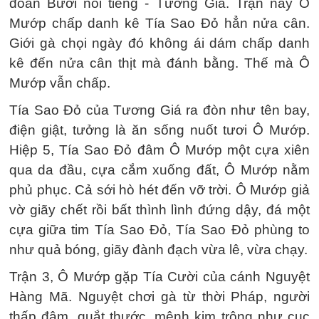
đoàn Bưởi nổi tiếng - Tương Giá. Trận này Ô
Mướp chấp danh kê Tía Sao Ðỏ hẳn nửa cân.
Giới gà chọi ngày đó không ái dám chấp danh
kê đến nửa cân thịt mà đánh bằng. Thế mà Ô
Mướp vẫn chấp.
Tía Sao Ðỏ của Tương Giá ra đòn như tên bay,
điện giật, tưởng là ăn sống nuốt tươi Ô Mướp.
Hiệp 5, Tía Sao Ðỏ đâm Ô Mướp một cựa xiên
qua da đầu, cựa cắm xuống đất, Ô Mướp nằm
phủ phục. Cả sới hò hét đến vỡ trời. Ô Mướp giả
vờ giãy chết rồi bất thình lình đứng dậy, đá một
cựa giữa tim Tía Sao Ðỏ, Tía Sao Ðỏ phùng to
như quả bóng, giãy đành đạch vừa lê, vừa chạy.
Trận 3, Ô Mướp gặp Tía Cười của cánh Nguyệt
Hàng Mã. Nguyệt chơi gà từ thời Pháp, người
thấp đậm, quắt thước, mệnh kim trông như cục