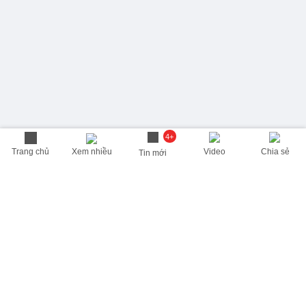
4+
Trang chủ
Xem nhiều
Video
Chia sẻ
Tin mới