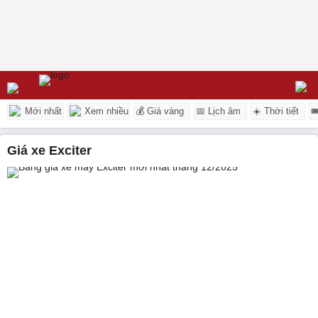
Mới nhất
Xem nhiều
💰 Giá vàng
📅 Lịch âm
☀️ Thời tiết

giá xe Exciter