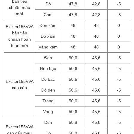
bản tiêu
Đỏ
47,8
42,8
-5
chuẩn màu
mới
Cam
47,8
42,8
-5
Đen xám
48
48
0
Exciter155VVA
bản tiêu
Đỏ xám
48
48
0
chuẩn hoàn
toàn mới
Vàng xám
48
48
0
Đen
50,6
45,6
-5
Đen bạc
50,6
45,6
-5
Đỏ bạc
50,6
45,6
-5
Exciter155VVA
cao cấp
Đỏ đen
50,6
45,6
-5
Trắng
50,6
45,6
-5
Vàng
50,6
45,6
-5
Đen
50,8
45,8
-5
Exciter155VVA
cao cấp màu
Đỏ
50,8
45,8
-5