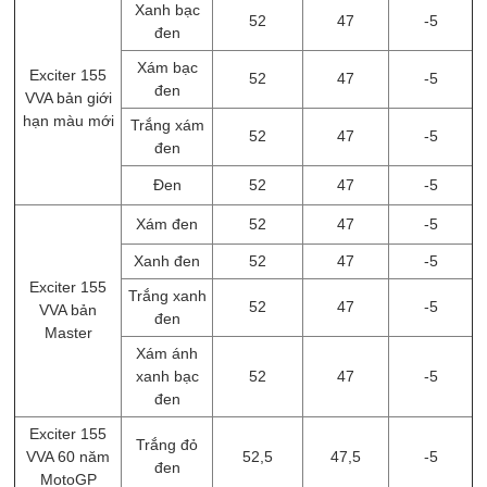
Xanh bạc
52
47
-5
đen
Xám bạc
Exciter 155
52
47
-5
đen
VVA bản giới
hạn màu mới
Trắng xám
52
47
-5
đen
Đen
52
47
-5
Xám đen
52
47
-5
Xanh đen
52
47
-5
Exciter 155
Trắng xanh
52
47
-5
VVA bản
đen
Master
Xám ánh
xanh bạc
52
47
-5
đen
Exciter 155
Trắng đỏ
VVA 60 năm
52,5
47,5
-5
đen
MotoGP