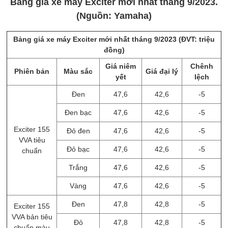
Bảng giá xe máy Exciter mới nhất tháng 9/2023.
(Nguồn: Yamaha)
Bảng giá xe máy Exciter mới nhất tháng 9/2023 (ĐVT: triệu
đồng)
Giá niêm
Chênh
Phiên bản
Màu sắc
Giá đại lý
yết
lệch
Đen
47,6
42,6
-5
Đen bạc
47,6
42,6
-5
Exciter 155
Đỏ đen
47,6
42,6
-5
VVA tiêu
Đỏ bạc
47,6
42,6
-5
chuẩn
Trắng
47,6
42,6
-5
Vàng
47,6
42,6
-5
Đen
47,8
42,8
-5
Exciter 155
VVA bản tiêu
Đỏ
47,8
42,8
-5
chuẩn màu