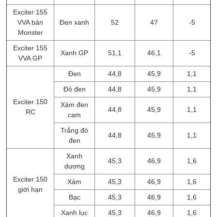
Exciter 155
VVA bản
Đen xanh
52
47
-5
Monster
Exciter 155
Xanh GP
51,1
46,1
-5
VVA GP
Đen
44,8
45,9
1,1
Đỏ đen
44,8
45,9
1,1
Exciter 150
Xám đen
44,8
45,9
1,1
RC
cam
Trắng đỏ
44,8
45,9
1,1
đen
Xanh
45,3
46,9
1,6
dương
Exciter 150
Xám
45,3
46,9
1,6
giới hạn
Bạc
45,3
46,9
1,6
Xanh lục
45,3
46,9
1,6