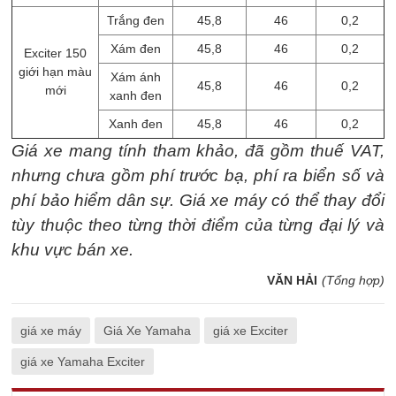
Trắng đen
45,8
46
0,2
Xám đen
45,8
46
0,2
Exciter 150
giới hạn màu
Xám ánh
45,8
46
0,2
mới
xanh đen
Xanh đen
45,8
46
0,2
Giá xe mang tính tham khảo, đã gồm thuế VAT,
nhưng chưa gồm phí trước bạ, phí ra biển số và
phí bảo hiểm dân sự. Giá xe máy có thể thay đổi
tùy thuộc theo từng thời điểm của từng đại lý và
khu vực bán xe.
VĂN HẢI
(Tổng hợp)
giá xe máy
Giá Xe Yamaha
giá xe Exciter
giá xe Yamaha Exciter