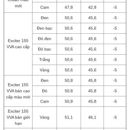
mới
Cam
47,8
42,8
-5
Đen
50,6
45,6
-5
Đen bạc
50,6
45,6
-5
Đỏ đen
50,6
45,6
-5
Exciter 155
VVA cao cấp
Đỏ bạc
50,6
45,6
-5
Trắng
50,6
45,6
-5
Vàng
50,6
45,6
-5
Đen
50,8
45,8
-5
Exciter 155
VVA bản cao
Đỏ
50,8
45,8
-5
cấp màu mới
Cam
50,8
45,8
-5
Exciter 155
VVA bản giới
Vàng
51,1
46,1
-5
hạn