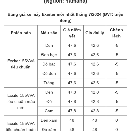
(Nguồn: Yamaha)
Bảng giá xe máy Exciter mới nhất tháng 7/2024 (ĐVT: triệu
đồng)
Giá niêm
Chênh
Phiên bản
Màu sắc
Giá đại lý
yết
lệch
Đen
47,6
42,6
-5
Đen bạc
47,6
42,6
-5
Exciter155VVA
Đỏ bạc
47,6
42,6
-5
tiêu chuẩn
Đỏ đen
47,6
42,6
-5
Trắng
47,6
42,6
-5
Đen
47,8
42,8
-5
Exciter155VVA
tiêu chuẩn màu
Đỏ
47,8
42,8
-5
mới
Cam
47,8
42,8
-5
Đen xám
48
48
0
Exciter155VVA
tiêu chuẩn hoàn
Đỏ xám
48
48
0