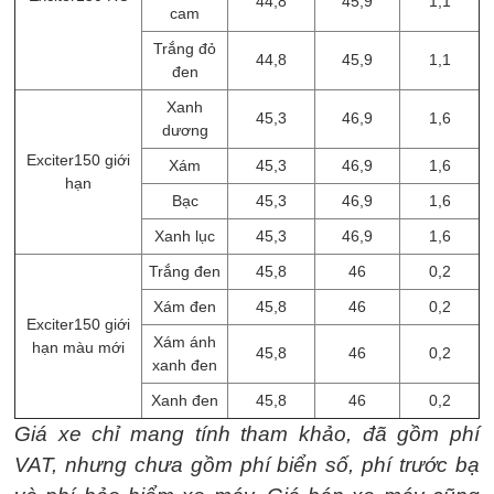
44,8
45,9
1,1
cam
Trắng đỏ
44,8
45,9
1,1
đen
Xanh
45,3
46,9
1,6
dương
Exciter150 giới
Xám
45,3
46,9
1,6
hạn
Bạc
45,3
46,9
1,6
Xanh lục
45,3
46,9
1,6
Trắng đen
45,8
46
0,2
Xám đen
45,8
46
0,2
Exciter150 giới
Xám ánh
hạn màu mới
45,8
46
0,2
xanh đen
Xanh đen
45,8
46
0,2
Giá xe chỉ mang tính tham khảo, đã gồm phí
VAT, nhưng chưa gồm phí biển số, phí trước bạ