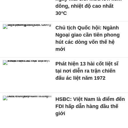
dông, nhiệt độ cao nhất
30°C
Chủ tịch Quốc hội: Ngành
Ngoại giao cần tiên phong
hút các dòng vốn thế hệ
mới
Phát hiện 13 hài cốt liệt sĩ
tại nơi diễn ra trận chiến
đấu ác liệt năm 1972
HSBC: Việt Nam là điểm đến
FDI hấp dẫn hàng đầu thế
giới