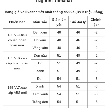
(Nguồn: Yamaha)
Bảng giá xe Exciter mới nhất tháng 4/2025 (ĐVT: triệu đồng)
Giá niêm
Chênh
Phiên bản
Màu sắc
Giá đại lý
yết
lệch
Đen xám
48
46
-2
155 VVA tiêu
chuẩn hoàn
Đỏ xám
48
46
-2
toàn mới
Vàng xám
48
46
-2
Đen nâu
51
49
-2
155 VVA cao
cấp hoàn toàn
Đỏ
51
49
-2
mới
Xanh
51
49
-2
Đen
54
51
-3
Xanh
54
51
-3
155 VVA cao
cấp ABS mới
Xám xanh
54
51
-3
Trắng đen
54
51
-3