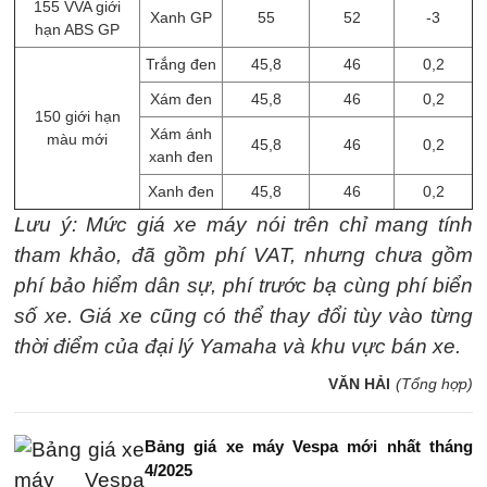
155 VVA giới
Xanh GP
55
52
-3
hạn ABS GP
Trắng đen
45,8
46
0,2
Xám đen
45,8
46
0,2
150 giới hạn
Xám ánh
màu mới
45,8
46
0,2
xanh đen
Xanh đen
45,8
46
0,2
Lưu ý: Mức giá xe máy nói trên chỉ mang tính
tham khảo, đã gồm phí VAT, nhưng chưa gồm
phí bảo hiểm dân sự, phí trước bạ cùng phí biển
số xe. Giá xe cũng có thể thay đổi tùy vào từng
thời điểm của đại lý Yamaha và khu vực bán xe.
VĂN HẢI
(Tổng hợp)
Bảng giá xe máy Vespa mới nhất tháng
4/2025