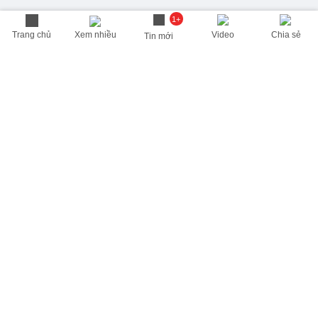
1+
Trang chủ
Xem nhiều
Video
Chia sẻ
Tin mới
THÔNG TIN HỮU ÍCH
Cập nhật nhanh các thông tin được quan tâm mỗi ngày
Lịch âm hôm nay