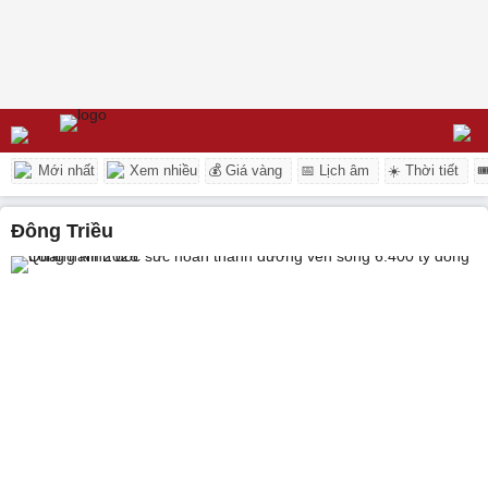
Mới nhất
Xem nhiều
💰 Giá vàng
📅 Lịch âm
☀️ Thời tiết

Đông Triều