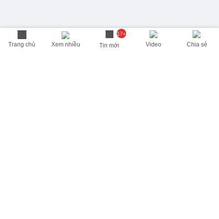
17+
Trang chủ
Xem nhiều
Video
Chia sẻ
Tin mới
THÔNG TIN HỮU ÍCH
Cập nhật nhanh các thông tin được quan tâm mỗi ngày