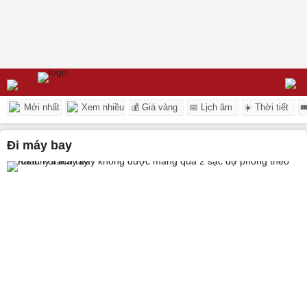
Mới nhất
Xem nhiều
💰 Giá vàng
📅 Lịch âm
☀️ Thời tiết

đi máy bay