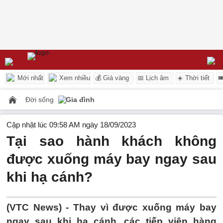
Mới nhất
Xem nhiều
💰 Giá vàng
📅 Lịch âm
☀️ Thời tiết

Đời sống
Gia đình
Cập nhật lúc 09:58 AM ngày 18/09/2023
Tại sao hành khách không
được xuống máy bay ngay sau
khi hạ cánh?
(VTC News) -
Thay vì được xuống máy bay
ngay sau khi hạ cánh, các tiếp viên hàng