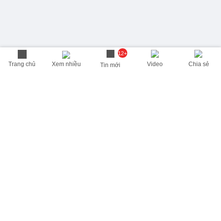
12+
Trang chủ
Xem nhiều
Video
Chia sẻ
Tin mới
THÔNG TIN HỮU ÍCH