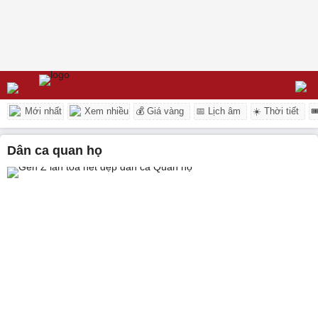
Mới nhất
Xem nhiều
💰 Giá vàng
📅 Lịch âm
☀️ Thời tiết

dân ca quan họ