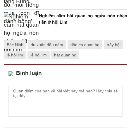
Nghiêm cấm hát quan họ ngửa nón nhận
tiền ở hội Lim
Bắc Ninh
du xuân đầu năm
dân ca quan họ
trẩy hội
lễ hội lim
lễ hội lim
hát quan họ
Bình luận