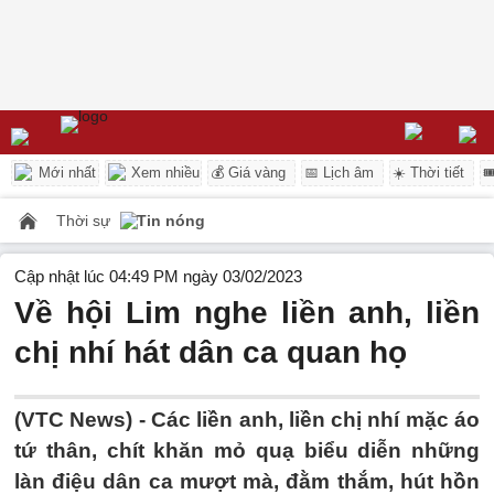
Mới nhất
Xem nhiều
💰 Giá vàng
📅 Lịch âm
☀️ Thời tiết

Thời sự
Tin nóng
Cập nhật lúc 04:49 PM ngày 03/02/2023
Về hội Lim nghe liền anh, liền
chị nhí hát dân ca quan họ
(VTC News) -
Các liền anh, liền chị nhí mặc áo
tứ thân, chít khăn mỏ quạ biểu diễn những
làn điệu dân ca mượt mà, đằm thắm, hút hồn