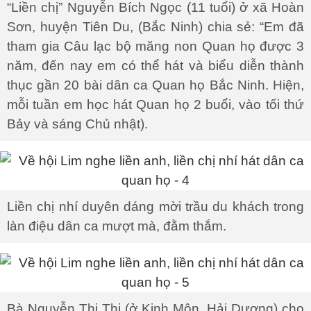
“Liền chị” Nguyễn Bích Ngọc (11 tuổi) ở xã Hoàn
Sơn, huyện Tiên Du, (Bắc Ninh) chia sẻ: “Em đã
tham gia Câu lạc bộ măng non Quan họ được 3
năm, đến nay em có thể hát và biểu diễn thành
thục gần 20 bài dân ca Quan họ Bắc Ninh. Hiện,
mỗi tuần em học hát Quan họ 2 buổi, vào tối thứ
Bảy và sáng Chủ nhật).
Liền chị nhí duyên dáng mời trầu du khách trong
làn điệu dân ca mượt mà, đằm thắm.
Bà Nguyễn Thị Thi (ở Kinh Môn, Hải Dương) cho