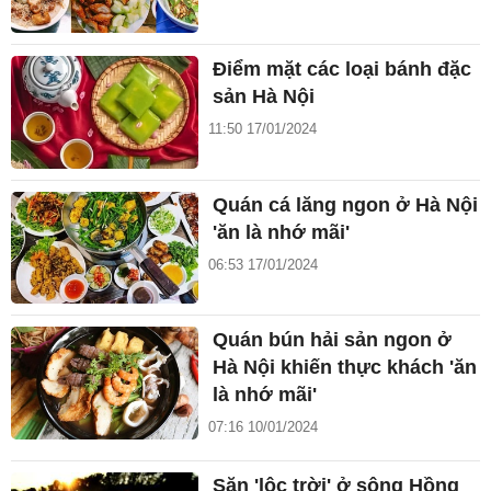
Điểm mặt các loại bánh đặc
sản Hà Nội
11:50 17/01/2024
Quán cá lăng ngon ở Hà Nội
'ăn là nhớ mãi'
06:53 17/01/2024
Quán bún hải sản ngon ở
Hà Nội khiến thực khách 'ăn
là nhớ mãi'
07:16 10/01/2024
Săn 'lộc trời' ở sông Hồng