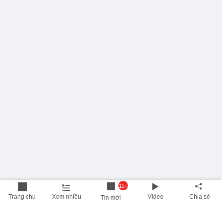
11+
Trang chủ
Xem nhiều
Video
Chia sẻ
Tin mới