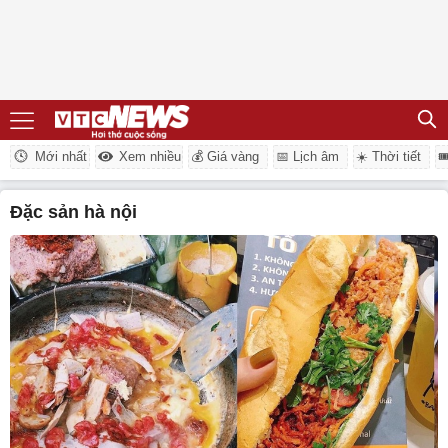
Mới nhất
Xem nhiều
💰 Giá vàng
📅 Lịch âm
☀️ Thời tiết

đặc sản hà nội