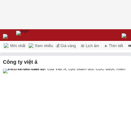
Mới nhất
Xem nhiều
💰 Giá vàng
📅 Lịch âm
☀️ Thời tiết

công ty việt á