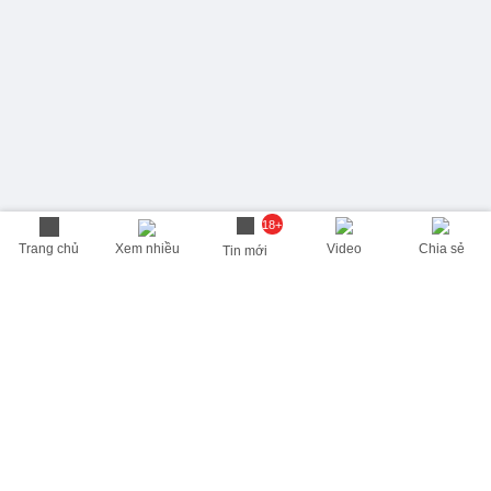
18+
Trang chủ
Xem nhiều
Video
Chia sẻ
Tin mới