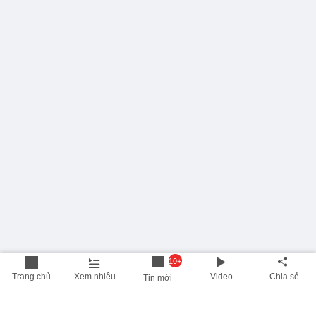
10+
Trang chủ
Xem nhiều
Video
Chia sẻ
Tin mới