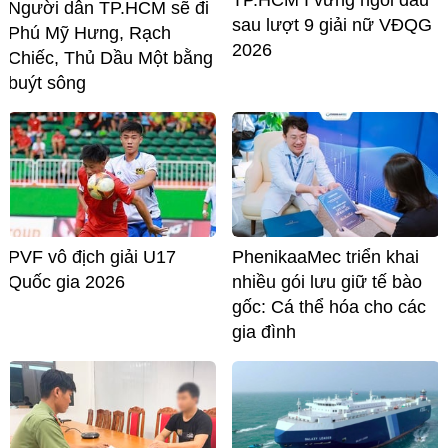
TP.HCM I vững ngôi đầu
Người dân TP.HCM sẽ đi
sau lượt 9 giải nữ VĐQG
Phú Mỹ Hưng, Rạch
2026
Chiếc, Thủ Dầu Một bằng
buýt sông
PVF vô địch giải U17
PhenikaaMec triển khai
Quốc gia 2026
nhiều gói lưu giữ tế bào
gốc: Cá thể hóa cho các
gia đình