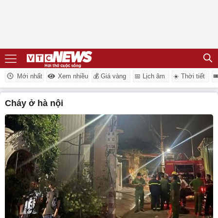
Mới nhất
Xem nhiều
💰 Giá vàng
📅 Lịch âm
☀️ Thời tiết

cháy ở hà nội