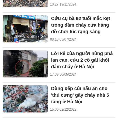
10:27 19/11/2024
Cứu cụ bà 92 tuổi mắc kẹt
trong đám cháy cửa hàng
đồ chơi lúc rạng sáng
08:18 03/07/2024
Lời kể của người hùng phá
lan can, cứu 2 cô gái khỏi
đám cháy ở Hà Nội
17:39 30/05/2024
Dùng bếp củi nấu ăn cho
'thú cưng' gây cháy nhà 5
tầng ở Hà Nội
15:30 02/12/2022