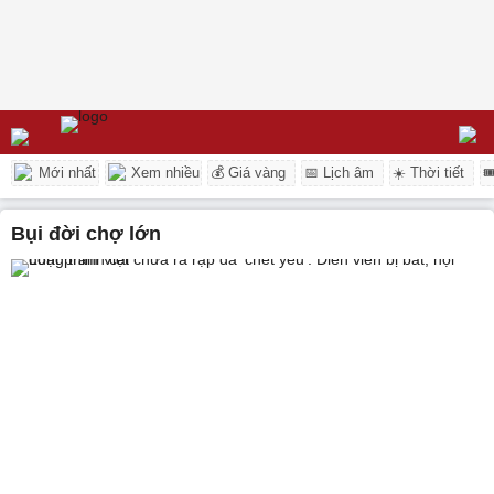
Mới nhất
Xem nhiều
💰 Giá vàng
📅 Lịch âm
☀️ Thời tiết

bụi đời chợ lớn