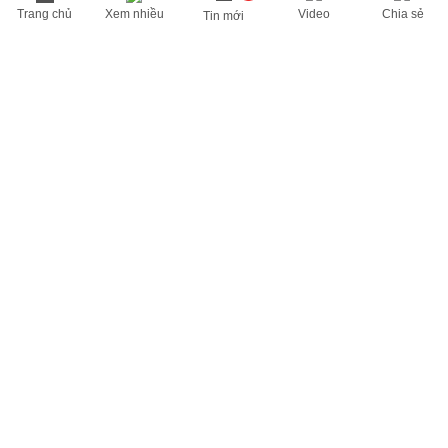
Trang chủ
Xem nhiều
Video
Chia sẻ
Tin mới
THÔNG TIN HỮU ÍCH
Cập nhật nhanh các thông tin được quan tâm mỗi ngày
Lịch âm hôm nay
Dự báo thời tiết hôm nay