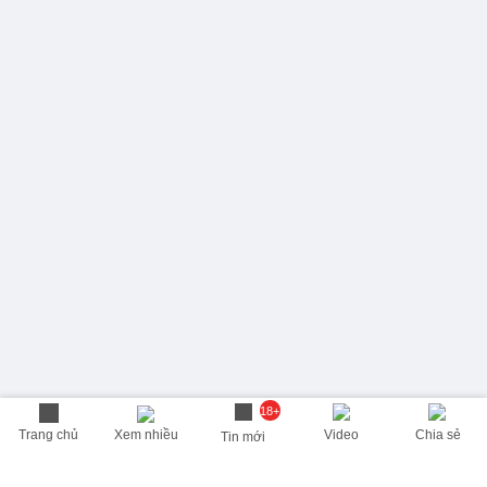
18+
Trang chủ
Xem nhiều
Video
Chia sẻ
Tin mới