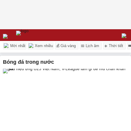
Mới nhất
Xem nhiều
💰 Giá vàng
📅 Lịch âm
☀️ Thời tiết

bóng đá trong nước