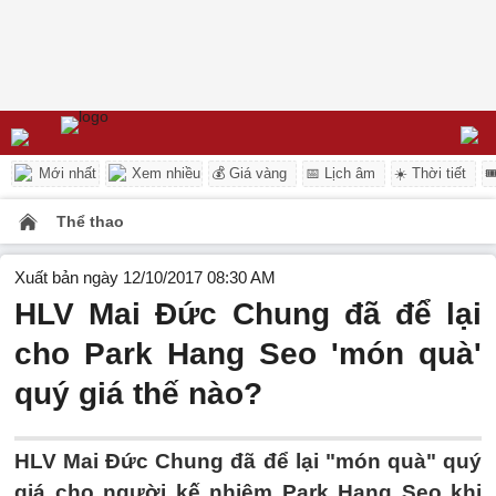
Mới nhất
Xem nhiều
💰 Giá vàng
📅 Lịch âm
☀️ Thời tiết

Thể thao
Xuất bản ngày 12/10/2017 08:30 AM
HLV Mai Đức Chung đã để lại
cho Park Hang Seo 'món quà'
quý giá thế nào?
HLV Mai Đức Chung đã để lại "món quà" quý
giá cho người kế nhiệm Park Hang Seo khi