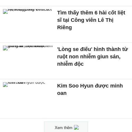
Tìm thấy thêm 6 hài cốt liệt
sĩ tại Công viên Lê Thị
Riêng
'Lòng se điếu' hình thành từ
ruột non nhiễm giun sán,
nhiễm độc
Kim Soo Hyun được minh
oan
Xem thêm