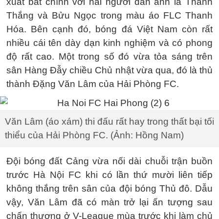
xuất bắt chính với hai người đàn anh là Thanh
Thắng và Bửu Ngọc trong màu áo FLC Thanh
Hóa. Bên cạnh đó, bóng đá Việt Nam còn rất
nhiều cái tên dày dạn kinh nghiệm và có phong
độ rất cao. Một trong số đó vừa tỏa sáng trên
sân Hàng Đẫy chiều Chủ nhật vừa qua, đó là thủ
thành Đặng Văn Lâm của Hải Phòng FC.
Văn Lâm (áo xám) thi đấu rất hay trong thất bại tối
thiểu của Hải Phòng FC. (Ảnh: Hồng Nam)
Đội bóng đất Cảng vừa nối dài chuỗi trận buồn
trước Hà Nội FC khi có lần thứ mười liên tiếp
không thắng trên sân của đội bóng Thủ đô. Dẫu
vậy, Văn Lâm đã có màn trở lại ấn tượng sau
chấn thương ở V-League mùa trước khi làm chủ