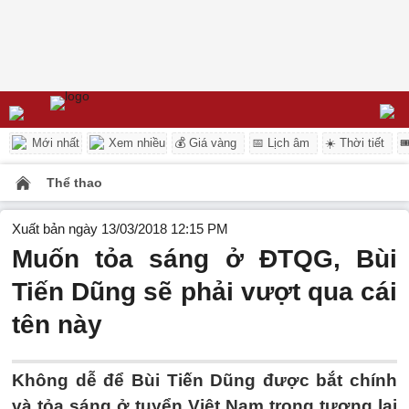
Mới nhất
Xem nhiều
💰 Giá vàng
📅 Lịch âm
☀️ Thời tiết

Thể thao
Xuất bản ngày 13/03/2018 12:15 PM
Muốn tỏa sáng ở ĐTQG, Bùi
Tiến Dũng sẽ phải vượt qua cái
tên này
Không dễ để Bùi Tiến Dũng được bắt chính
và tỏa sáng ở tuyển Việt Nam trong tương lai