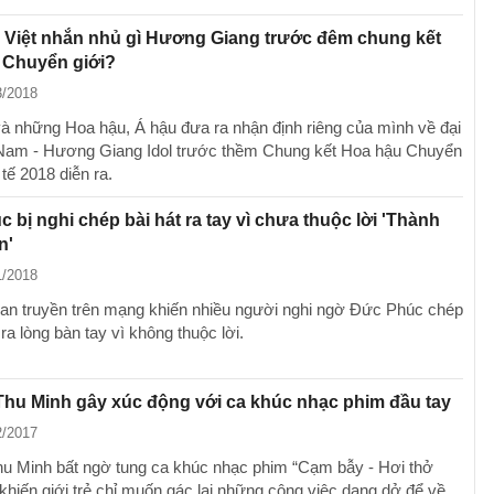
 Việt nhắn nhủ gì Hương Giang trước đêm chung kết
 Chuyển giới?
3/2018
và những Hoa hậu, Á hậu đưa ra nhận định riêng của mình về đại
 Nam - Hương Giang Idol trước thềm Chung kết Hoa hậu Chuyển
tế 2018 diễn ra.
 bị nghi chép bài hát ra tay vì chưa thuộc lời 'Thành
n'
1/2018
lan truyền trên mạng khiến nhiều người nghi ngờ Đức Phúc chép
t ra lòng bàn tay vì không thuộc lời.
Thu Minh gây xúc động với ca khúc nhạc phim đầu tay
2/2017
hu Minh bất ngờ tung ca khúc nhạc phim “Cạm bẫy - Hơi thở
khiến giới trẻ chỉ muốn gác lại những công việc dang dở để về