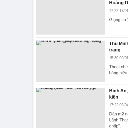
Hoàng 
17:22 17/0
Giọng ca 
Thu Minh
trang
15:30 09/0
Thoạt nhì
hàng hiệu 
Bình An,
kiện
17:22 05/0
Dàn mỹ na
Lãnh Than
chấp”.