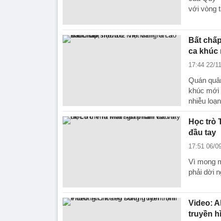
với vòng 
Bất chấp
ca khúc
17:44 22/1
Quán quân
khúc mới 
nhiễu loạn
Học trò 
đầu tay
17:51 06/0
Vì mong m
phải dời 
Video: 
truyền h