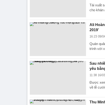
Tái xuất 
cho khán 
Ali Hoàn
2019’
16:23 09/0
Quán quân
trình với v
Sau nhiề
yêu bằng
11:38 16/0
Được xem 
về lễ cướ
Thu Minh