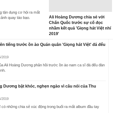
g tận dụng cơ hội ra mắt
Ali Hoàng Dương chia sẻ với
cảnh quay táo bạo.
Chấn Quốc trước sự cố đọc
nhầm kết quả 'Giọng hát Việt nhí
2019'
lên tiếng trước ồn ào Quán quân 'Giọng hát Việt' đá đểu
5/2019
ủa Ali Hoàng Dương phản hồi trước ồn ào nam ca sĩ đá đểu đàn
ình.
g Dương bật khóc, nghẹn ngào vì câu nói của Thu
5/2019
 có những chia sẻ xúc động trong buổi ra mắt album đầu tay