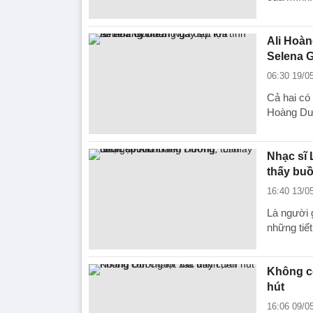
Ali Hoàn
Selena 
06:30 19/0
Cả hai có
Hoàng Dươ
Nhạc sĩ 
thấy buồ
16:40 13/0
Là người 
những tiết 
Không cò
hút
16:06 09/0