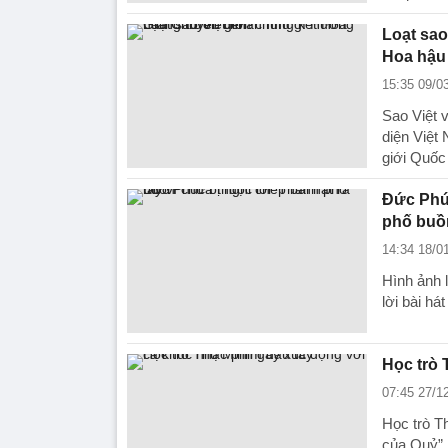
Loạt sao
Hoa hậu
15:35 09/0
Sao Việt 
diện Việt
giới Quốc 
Đức Phúc
phố buồ
14:34 18/0
Hình ảnh 
lời bài há
Học trò 
07:45 27/1
Học trò T
của Quỷ” 