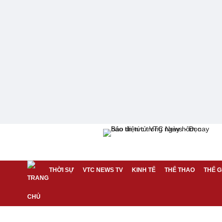
THỜI SỰ
VTC NEWS TV
KINH TẾ
THỂ THAO
THẾ G