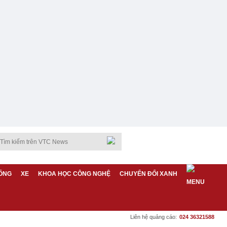
ỐNG
XE
KHOA HỌC CÔNG NGHỆ
CHUYỂN ĐỔI XANH
Liên hệ quảng cáo:
024 36321588