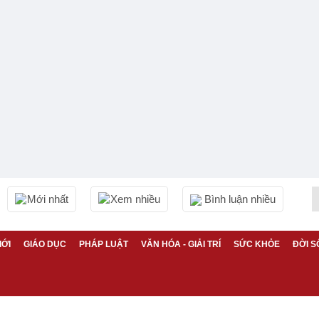
Mới nhất
Xem nhiều
Bình luận nhiều
IỚI
GIÁO DỤC
PHÁP LUẬT
VĂN HÓA - GIẢI TRÍ
SỨC KHỎE
ĐỜI S