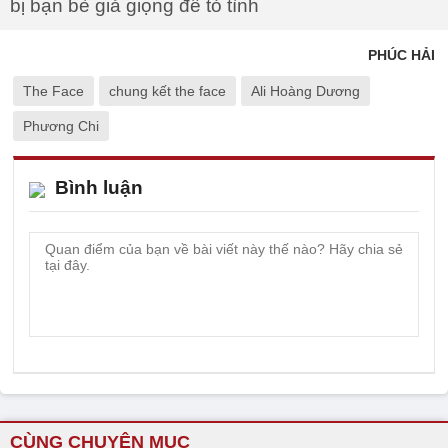
bị bạn bè giả giọng để tỏ tình
PHÚC HẢI
The Face
chung kết the face
Ali Hoàng Dương
Phương Chi
Bình luận
CÙNG CHUYÊN MỤC