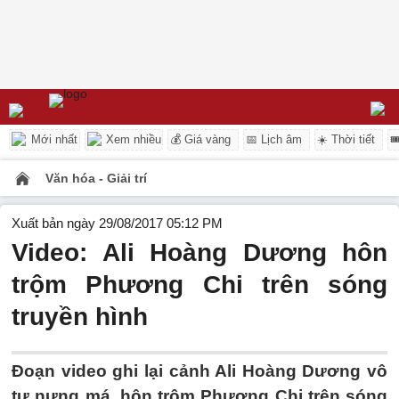
Mới nhất
Xem nhiều
💰 Giá vàng
📅 Lịch âm
☀️ Thời tiết

Văn hóa - Giải trí
Xuất bản ngày 29/08/2017 05:12 PM
Video: Ali Hoàng Dương hôn
trộm Phương Chi trên sóng
truyền hình
Đoạn video ghi lại cảnh Ali Hoàng Dương vô
tư nựng má, hôn trộm Phương Chi trên sóng