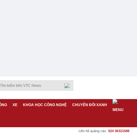
ỐNG
XE
KHOA HỌC CÔNG NGHỆ
CHUYỂN ĐỔI XANH
Liên hệ quảng cáo:
024 36321588