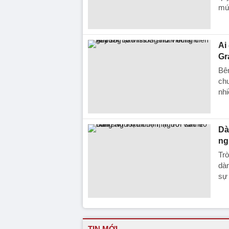
mứ
Ai
Gr
Bên
chu
nhi
Dà
ng
Trò
dàn
sự 
TIN MỚI