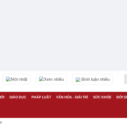
Mới nhất
Xem nhiều
Bình luận nhiều
IỚI
GIÁO DỤC
PHÁP LUẬT
VĂN HÓA - GIẢI TRÍ
SỨC KHỎE
ĐỜI S
ỆT