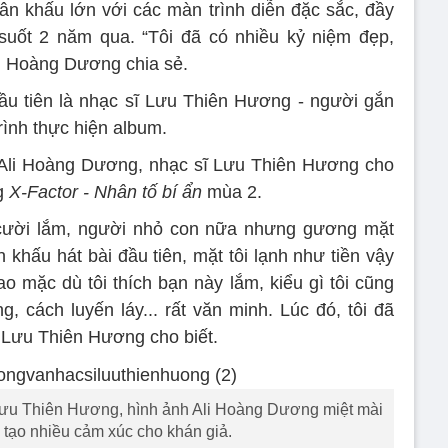
n khấu lớn với các màn trình diễn đặc sắc, đầy
uốt 2 năm qua. “Tôi đã có nhiều kỷ niệm đẹp,
li Hoàng Dương chia sẻ.
ầu tiên là nhạc sĩ Lưu Thiên Hương - người gắn
rình thực hiện album.
 Ali Hoàng Dương, nhạc sĩ Lưu Thiên Hương cho
g
X-Factor - Nhân tố bí ẩn
mùa 2.
n cười lắm, người nhỏ con nữa nhưng gương mặt
n khấu hát bài đầu tiên, mặt tôi lạnh như tiền vậy
ao mặc dù tôi thích bạn này lắm, kiểu gì tôi cũng
, cách luyến láy... rất văn minh. Lúc đó, tôi đã
ĩ Lưu Thiên Hương cho biết.
Lưu Thiên Hương, hình ảnh Ali Hoàng Dương miệt mài
 tạo nhiều cảm xúc cho khán giả.