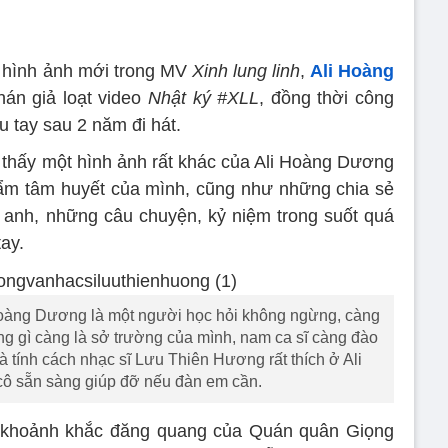
” hình ảnh mới trong MV
Xinh lung linh
,
Ali Hoàng
khán giả loạt video
Nhật ký #XLL
, đồng thời công
 tay sau 2 năm đi hát.
ẽ thấy một hình ảnh rất khác của Ali Hoàng Dương
hẩm tâm huyết của mình, cũng như những chia sẻ
anh, những câu chuyện, kỷ niệm trong suốt quá
ay.
oàng Dương là một người học hỏi không ngừng, càng
ng gì càng là sở trường của mình, nam ca sĩ càng đào
là tính cách nhạc sĩ Lưu Thiên Hương rất thích ở Ali
ô sẵn sàng giúp đỡ nếu đàn em cần.
ại khoảnh khắc đăng quang của Quán quân Giọng