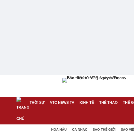
THỜI SỰ
VTC NEWS TV
KINH TẾ
THỂ THAO
THẾ G
HOA HẬU
CA NHẠC
SAO THẾ GIỚI
SAO VI