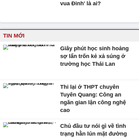
vua Đinh' là ai?
TIN MỚI
Giây phút học sinh hoảng
sợ lẩn trốn kẻ xả súng ở
trường học Thái Lan
Thi lại ở THPT chuyên
Tuyên Quang: Công an
ngăn gian lận công nghệ
cao
Chủ đầu tư nói gì về tình
trạng hằn lún mặt đường