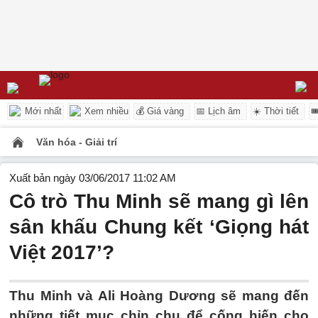
Mới nhất
Xem nhiều
💰 Giá vàng
📅 Lịch âm
☀️ Thời tiết

Văn hóa - Giải trí
Xuất bản ngày 03/06/2017 11:02 AM
Cô trò Thu Minh sẽ mang gì lên
sân khấu Chung kết ‘Giọng hát
Việt 2017’?
Thu Minh và Ali Hoàng Dương sẽ mang đến
những tiết mục chỉn chu để cống hiến cho