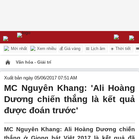
Mới nhất
Xem nhiều
💰 Giá vàng
📅 Lịch âm
☀️ Thời tiết

Văn hóa - Giải trí
Xuất bản ngày 05/06/2017 07:51 AM
MC Nguyên Khang: 'Ali Hoàng
Dương chiến thắng là kết quả
được đoán trước'
MC Nguyên Khang: Ali Hoàng Dương chiến
thắng ở Giọng hát Việt 2017 là kết quả đã