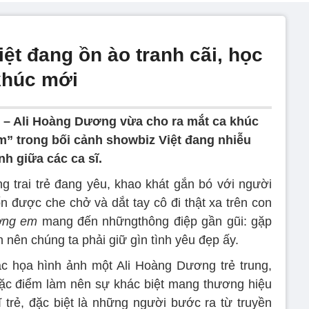
ệt đang ồn ào tranh cãi, học
 khúc mới
 – Ali Hoàng Dương vừa cho ra mắt ca khúc
” trong bối cảnh showbiz Việt đang nhiễu
nh giữa các ca sĩ.
g trai trẻ đang yêu, khao khát gắn bó với người
 được che chở và dắt tay cô đi thật xa trên con
ơng em
mang đến nhữngthông điệp gần gũi: gặp
nên chúng ta phải giữ gìn tình yêu đẹp ấy.
ắc họa hình ảnh một Ali Hoàng Dương trẻ trung,
à đặc điểm làm nên sự khác biệt mang thương hiệu
ĩ trẻ, đặc biệt là những người bước ra từ truyền