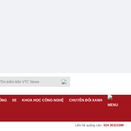
ỐNG
XE
KHOA HỌC CÔNG NGHỆ
CHUYỂN ĐỔI XANH
Liên hệ quảng cáo:
024 36321588