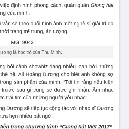
 việc định hình phong cách, quán quân
Giọng hát
ng của mình.
vẫn sẽ theo đuổi hình ảnh một nghệ sĩ giải trí đa
hời trang trẻ trung, ấn tượng.
ương là học trò của Thu Minh.
ong bối cảnh showbiz đang nhiễu loạn bởi những
c thế hệ, Ali Hoàng Dương cho biết anh không sợ
rong sản phẩm của mình. “Tôi tin rằng nếu kiên
ì trước sau gì cũng sẽ được ghi nhận. Âm nhạc
ược trái tim của những người yêu nhạc”.
àng Dương sẽ tiếp tục cộng tác với nhạc sĩ Dương
 hứa hẹn nhiều bất ngờ.
diễn trong chương trình “Giọng hát Việt 2017”