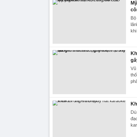
Mỹ
cô
Bộ 
lãn
khi
Kh
gâ
Vũ 
thố
phẩ
Kh
Dù
đạo
ka