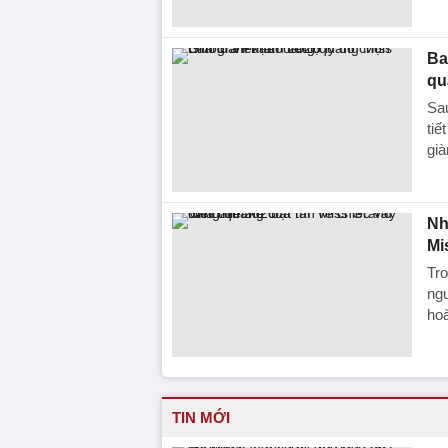
Ba
qu
Sa
tiế
già
Nh
Mi
Tr
ngư
hoà
TIN MỚI