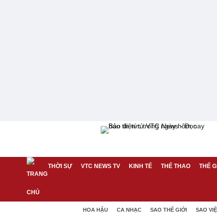
THỜI SỰ
VTC NEWS TV
KINH TẾ
THỂ THAO
THẾ G
HOA HẬU
CA NHẠC
SAO THẾ GIỚI
SAO VI