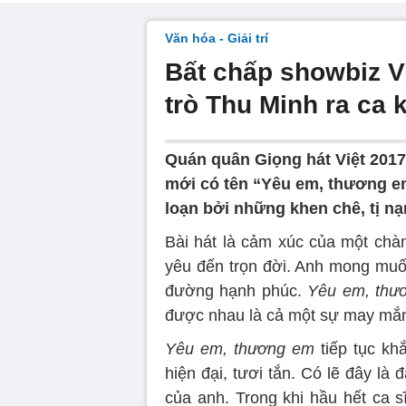
Văn hóa - Giải trí
Bất chấp showbiz Vi
trò Thu Minh ra ca
Quán quân Giọng hát Việt 2017
mới có tên “Yêu em, thương em
loạn bởi những khen chê, tị nạ
Bài hát là cảm xúc của một chàn
yêu đến trọn đời. Anh mong muốn
đường hạnh phúc.
Yêu em, thư
được nhau là cả một sự may mắn 
Yêu em, thương em
tiếp tục kh
hiện đại, tươi tắn. Có lẽ đây l
của anh. Trong khi hầu hết ca s