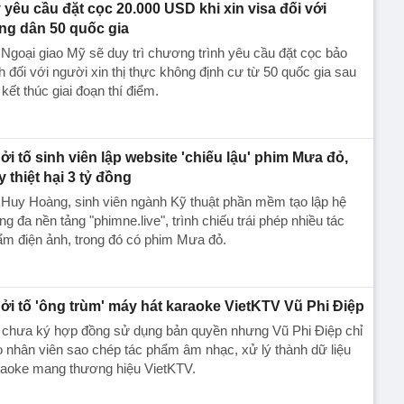
 yêu cầu đặt cọc 20.000 USD khi xin visa đối với
ng dân 50 quốc gia
Ngoại giao Mỹ sẽ duy trì chương trình yêu cầu đặt cọc bảo
h đối với người xin thị thực không định cư từ 50 quốc gia sau
 kết thúc giai đoạn thí điểm.
ởi tố sinh viên lập website 'chiếu lậu' phim Mưa đỏ,
y thiệt hại 3 tỷ đồng
Huy Hoàng, sinh viên ngành Kỹ thuật phần mềm tạo lập hệ
ng đa nền tảng "phimne.live", trình chiếu trái phép nhiều tác
m điện ảnh, trong đó có phim Mưa đỏ.
ởi tố 'ông trùm' máy hát karaoke VietKTV Vũ Phi Điệp
 chưa ký hợp đồng sử dụng bản quyền nhưng Vũ Phi Điệp chỉ
 nhân viên sao chép tác phẩm âm nhạc, xử lý thành dữ liệu
raoke mang thương hiệu VietKTV.