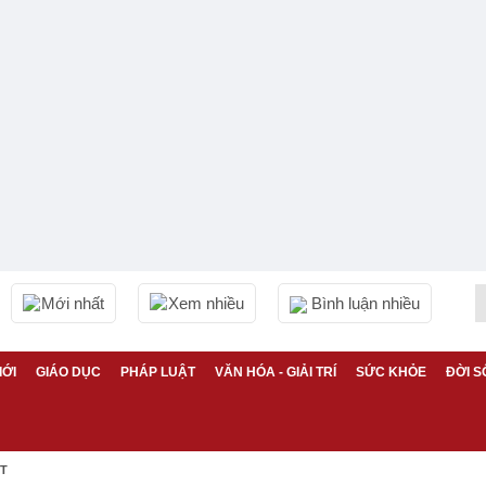
Mới nhất
Xem nhiều
Bình luận nhiều
IỚI
GIÁO DỤC
PHÁP LUẬT
VĂN HÓA - GIẢI TRÍ
SỨC KHỎE
ĐỜI S
ỆT