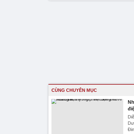
CÙNG CHUYÊN MỤC
Nh
đi
Diễ
Dươ
Đin