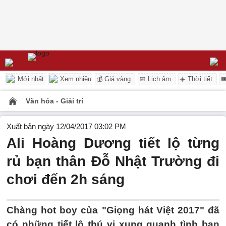
Mới nhất
Xem nhiều
💰 Giá vàng
📅 Lịch âm
☀️ Thời tiết

Văn hóa - Giải trí
Xuất bản ngày 12/04/2017 03:02 PM
Ali Hoàng Dương tiết lộ từng
rủ bạn thân Đỗ Nhật Trường đi
chơi đến 2h sáng
Chàng hot boy của "Giọng hát Việt 2017" đã
có những tiết lộ thú vị xung quanh tình bạn