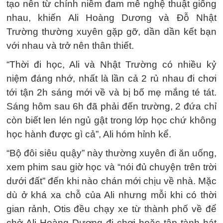
tạo nên từ chính niềm đam mê nghệ thuật giống
nhau, khiến Ali Hoàng Dương và Đỗ Nhật
Trường thường xuyên gặp gỡ, dần dần kết bạn
với nhau và trở nên thân thiết.
“Thời đi học, Ali và Nhật Trường có nhiều kỷ
niệm đáng nhớ, nhất là lần cả 2 rủ nhau đi chơi
tới tận 2h sáng mới về và bị bố mẹ mắng té tát.
Sáng hôm sau 6h đã phải đến trường, 2 đứa chỉ
còn biết len lén ngủ gật trong lớp học chứ không
học hành được gì cả”, Ali hóm hỉnh kể.
“Bộ đôi siêu quậy” này thường xuyên đi ăn uống,
xem phim sau giờ học và “nói đủ chuyện trên trời
dưới đất” đến khi nào chán mới chịu về nhà. Mặc
dù ở khá xa chỗ của Ali nhưng mỗi khi có thời
gian rảnh, Otis đều chạy xe từ thành phố về để
chở Ali Hoàng Dương đi chơi hoặc tập tành hát