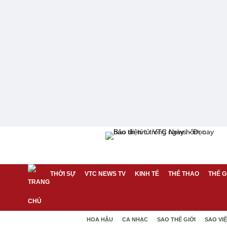
THỜI SỰ
VTC NEWS TV
KINH TẾ
THỂ THAO
THẾ G
HOA HẬU
CA NHẠC
SAO THẾ GIỚI
SAO VI