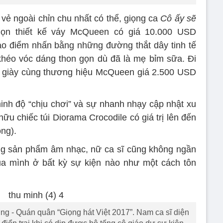
i vẻ ngoài chỉn chu nhất có thể, giọng ca
Cô ấy sẽ
ọn thiết kế váy McQueen có giá 10.000 USD
ạo điểm nhấn bằng những đường thắt dây tinh tế
héo vóc dáng thon gọn dù đã là mẹ bỉm sữa. Đi
là giày cùng thương hiệu McQueen giá 2.500 USD
nh độ “chịu chơi” và sự nhanh nhạy cập nhật xu
hữu chiếc túi Diorama Crocodile có giá trị lên đến
ng).
ững sản phẩm âm nhạc, nữ ca sĩ cũng không ngần
ủa mình ở bất kỳ sự kiện nào như một cách tôn
ng - Quán quân “Giọng hát Việt 2017”. Nam ca sĩ diện