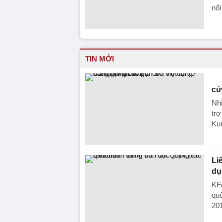
nổi
TIN MỚI
cứ
Nhi
trợ
Ku
Li
dụ
KFA
quố
201