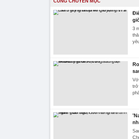
CÙNG CHUYÊN MỤC
Đi
gi
3 m
thâ
yêu
Ro
sa
Vớ
trở
ph
'N
nh
Sau
Ch