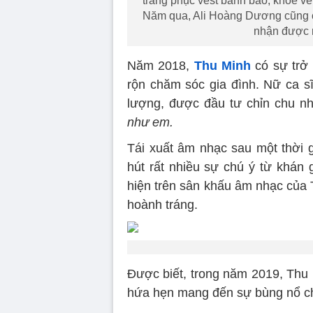
trang phục vest bảnh bao, khoe vẻ 
Năm qua, Ali Hoàng Dương cũng có
nhận được n
Năm 2018,
Thu Minh
có sự trở 
rộn chăm sóc gia đình. Nữ ca s
lượng, được đầu tư chỉn chu 
như em.
Tái xuất âm nhạc sau một thời 
hút rất nhiều sự chú ý từ khán 
hiện trên sân khấu âm nhạc của 
hoành tráng.
Được biết, trong năm 2019, Thu 
hứa hẹn mang đến sự bùng nổ c