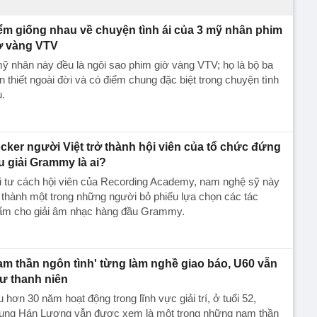
ểm giống nhau về chuyện tình ái của 3 mỹ nhân phim
ờ vàng VTV
ỹ nhân này đều là ngôi sao phim giờ vàng VTV; họ là bộ ba
n thiết ngoài đời và có điểm chung đặc biệt trong chuyện tình
.
cker người Việt trở thành hội viên của tổ chức đứng
u giải Grammy là ai?
i tư cách hội viên của Recording Academy, nam nghệ sỹ này
 thành một trong những người bỏ phiếu lựa chọn các tác
ẩm cho giải âm nhạc hàng đầu Grammy.
am thần ngôn tình' từng làm nghề giao báo, U60 vẫn
ư thanh niên
 hơn 30 năm hoạt động trong lĩnh vực giải trí, ở tuổi 52,
ung Hán Lương vẫn được xem là một trong những nam thần