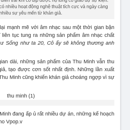
điển trai khi có dịp được hộ tống cô giáo dự sự kiện.
 nhiều hoạt động nghệ thuật tích cực và ngày càng
hiều sự yêu mến từ khán giả.
lại mạnh mẽ với âm nhạc sau một thời gian bận
ĩ liên tục tung ra những sản phẩm âm nhạc chất
như
Sống như ta 20, Cô ấy sẽ không thương anh
gian dài, những sản phẩm của Thu Minh vẫn thu
giả, tạo được cơn sốt nhất định. Những lần xuất
Thu Minh cũng khiến khán giả choáng ngợp vì sự
Minh đang ấp ủ rất nhiều dự án, những kế hoạch
ho Vpop.v