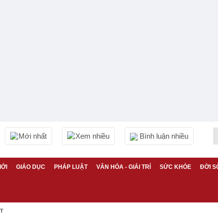
Mới nhất
Xem nhiều
Bình luận nhiều
IỚI
GIÁO DỤC
PHÁP LUẬT
VĂN HÓA - GIẢI TRÍ
SỨC KHỎE
ĐỜI S
ỆT