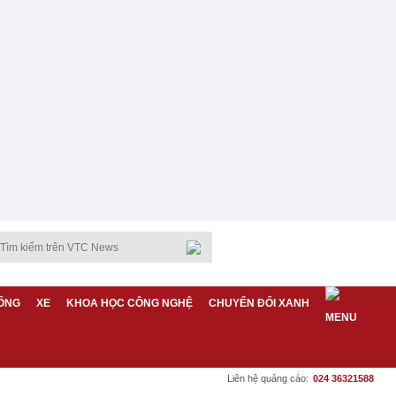
ỐNG
XE
KHOA HỌC CÔNG NGHỆ
CHUYỂN ĐỔI XANH
Liên hệ quảng cáo:
024 36321588