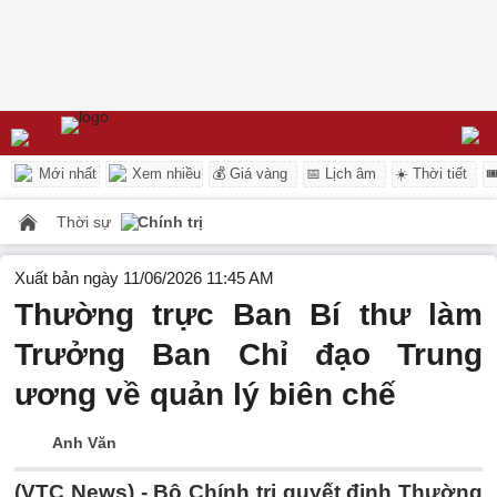
Mới nhất
Xem nhiều
💰 Giá vàng
📅 Lịch âm
☀️ Thời tiết

Thời sự
Chính trị
Xuất bản ngày 11/06/2026 11:45 AM
Thường trực Ban Bí thư làm
Trưởng Ban Chỉ đạo Trung
ương về quản lý biên chế
Anh Văn
(VTC News) -
Bộ Chính trị quyết định Thường