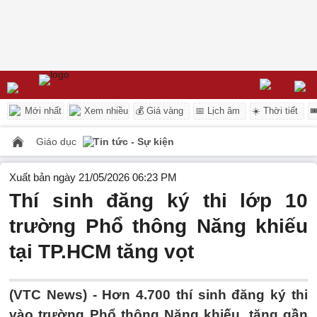
Mới nhất
Xem nhiều
💰 Giá vàng
📅 Lịch âm
☀️ Thời tiết

Giáo dục
Tin tức - Sự kiện
Xuất bản ngày 21/05/2026 06:23 PM
Thí sinh đăng ký thi lớp 10
trường Phổ thông Năng khiếu
tại TP.HCM tăng vọt
(VTC News) -
Hơn 4.700 thí sinh đăng ký thi
vào trường Phổ thông Năng khiếu, tăng gần