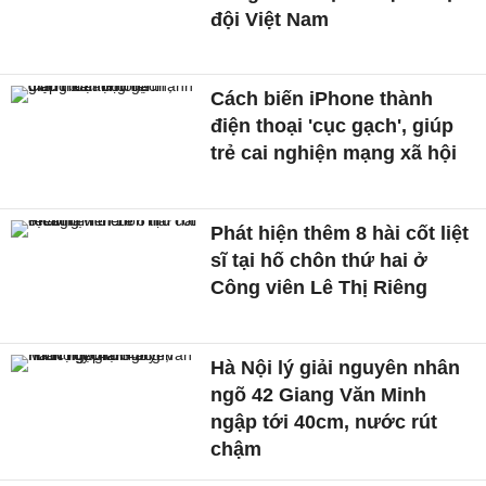
đội Việt Nam
Cách biến iPhone thành
điện thoại 'cục gạch', giúp
trẻ cai nghiện mạng xã hội
Phát hiện thêm 8 hài cốt liệt
sĩ tại hố chôn thứ hai ở
Công viên Lê Thị Riêng
Hà Nội lý giải nguyên nhân
ngõ 42 Giang Văn Minh
ngập tới 40cm, nước rút
chậm