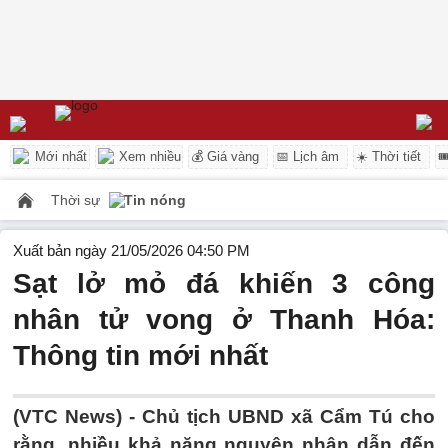
Mới nhất
Xem nhiều
💰 Giá vàng
📅 Lịch âm
☀️ Thời tiết

Thời sự
Tin nóng
Xuất bản ngày 21/05/2026 04:50 PM
Sạt lở mỏ đá khiến 3 công
nhân tử vong ở Thanh Hóa:
Thông tin mới nhất
(VTC News) -
Chủ tịch UBND xã Cẩm Tú cho
rằng, nhiều khả năng nguyên nhân dẫn đến