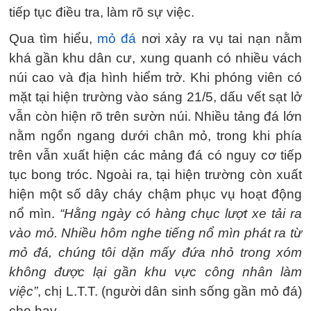
tiếp tục điều tra, làm rõ sự việc.
Qua tìm hiểu,
mỏ đá
nơi xảy ra vụ tai nạn nằm
khá gần khu dân cư, xung quanh có nhiều vách
núi cao và địa hình hiểm trở. Khi phóng viên có
mặt tại hiện trường vào sáng 21/5, dấu vết sạt lở
vẫn còn hiện rõ trên sườn núi. Nhiều tảng đá lớn
nằm ngổn ngang dưới chân mỏ, trong khi phía
trên vẫn xuất hiện các mảng đá có nguy cơ tiếp
tục bong tróc. Ngoài ra, tại hiện trường còn xuất
hiện một số dây cháy chậm phục vụ hoạt động
nổ mìn.
“Hằng ngày có hàng chục lượt xe tải ra
vào mỏ. Nhiều hôm nghe tiếng nổ mìn phát ra từ
mỏ đá, chúng tôi dặn mấy đứa nhỏ trong xóm
không được lại gần khu vực công nhân làm
việc”
, chị L.T.T. (người dân sinh sống gần mỏ đá)
cho hay.