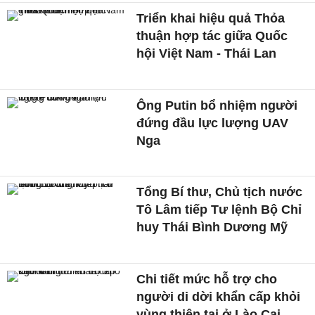
Triển khai hiệu quả Thỏa
thuận hợp tác giữa Quốc
hội Việt Nam - Thái Lan
Ông Putin bổ nhiệm người
đứng đầu lực lượng UAV
Nga
Tổng Bí thư, Chủ tịch nước
Tô Lâm tiếp Tư lệnh Bộ Chỉ
huy Thái Bình Dương Mỹ
Chi tiết mức hỗ trợ cho
người di dời khẩn cấp khỏi
vùng thiên tai ở Lào Cai