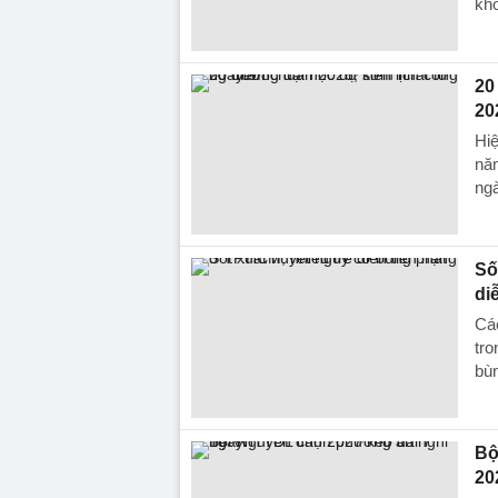
kh
20
20
Hiệ
nă
ngà
Số
di
Các
tro
bùn
Bộ
20