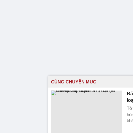
CÙNG CHUYÊN MỤC
Bá
lo
Tờ 
hòa
kh