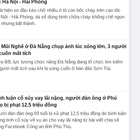
c Hà Nội - Hải Phòng
t hiện xe đầu kéo chở nhiều ô tô con bốc cháy trên cao tốc
Nội - Hải Phòng, tài xế dùng bình chữa cháy khống chế ngọn
 nhưng bất thành.
 Mũi Nghê ở Đà Nẵng chụp ảnh lúc sóng lớn, 3 người
 cuốn mất tích
ưa 8/8, lực lượng chức năng Đà Nẵng đang tổ chức tìm kiếm
gười mất tích sau khi bị sóng cuốn ở bán đảo Sơn Trà.
nh luận cổ súy vay lãi nặng, người đàn ông ở Phú
ọ bị phạt 12,5 triệu đồng
ời đàn đàn ông 69 tuổi bị xử phạt 12,5 triệu đồng do bình luận
g tính cổ súy về vụ án cho vay lãi nặng từ bài viết chia sẻ
ng Facebook Công an tỉnh Phú Thọ.