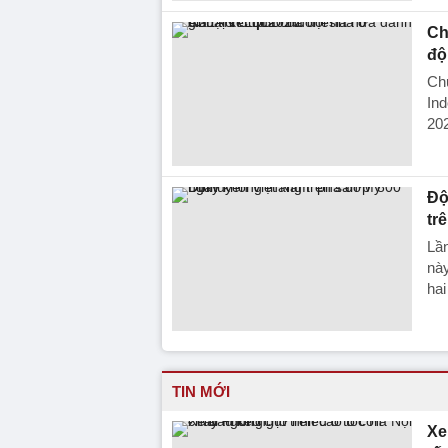
Ch
độ
Chủ
Ind
20
Độ
tr
Lần
này
ha
TIN MỚI
Xe