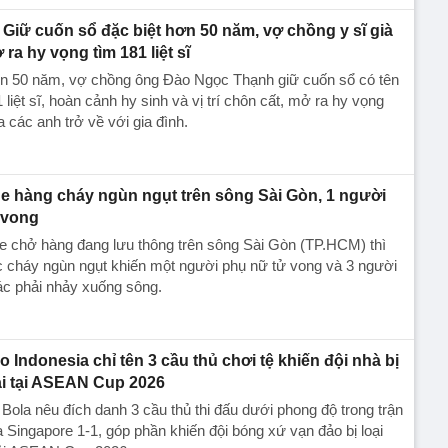
Giữ cuốn sổ đặc biệt hơn 50 năm, vợ chồng y sĩ già
 ra hy vọng tìm 181 liệt sĩ
n 50 năm, vợ chồng ông Đào Ngọc Thạnh giữ cuốn sổ có tên
 liệt sĩ, hoàn cảnh hy sinh và vị trí chôn cất, mở ra hy vọng
 các anh trở về với gia đình.
e hàng cháy ngùn ngụt trên sông Sài Gòn, 1 người
 vong
e chở hàng đang lưu thông trên sông Sài Gòn (TP.HCM) thì
 cháy ngùn ngụt khiến một người phụ nữ tử vong và 3 người
ác phải nhảy xuống sông.
o Indonesia chỉ tên 3 cầu thủ chơi tệ khiến đội nhà bị
ại tại ASEAN Cup 2026
Bola nêu đích danh 3 cầu thủ thi đấu dưới phong độ trong trận
 Singapore 1-1, góp phần khiến đội bóng xứ vạn đảo bị loại