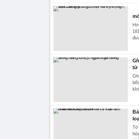
mở
Hơ
181
đưa
Gh
tử
Gh
bốc
kh
Bá
lo
Tờ 
hòa