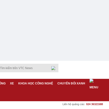
ỐNG
XE
KHOA HỌC CÔNG NGHỆ
CHUYỂN ĐỔI XANH
Liên hệ quảng cáo:
024 36321588