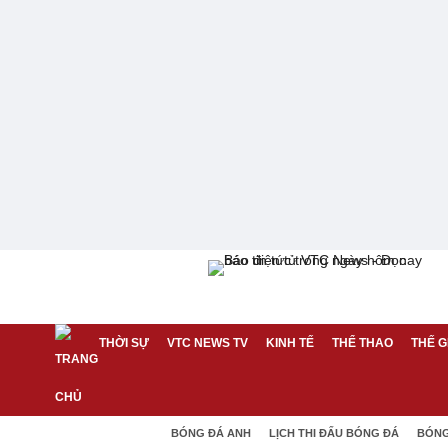
THỜI SỰ
VTC NEWS TV
KINH TẾ
THỂ THAO
THẾ G
BÓNG ĐÁ ANH
LỊCH THI ĐẤU BÓNG ĐÁ
BÓNG