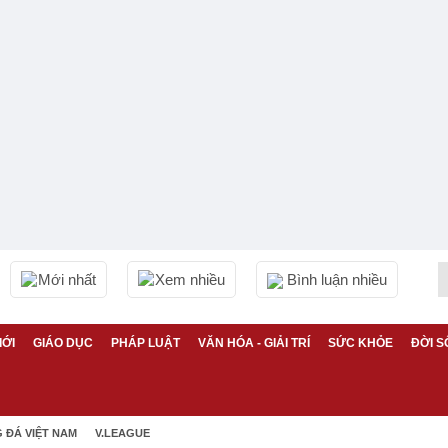
Mới nhất
Xem nhiều
Bình luận nhiều
IỚI
GIÁO DỤC
PHÁP LUẬT
VĂN HÓA - GIẢI TRÍ
SỨC KHỎE
ĐỜI S
 ĐÁ VIỆT NAM
V.LEAGUE