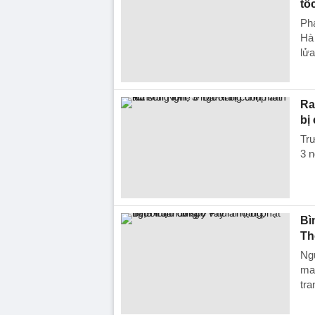
tố
Phá
Hà 
lửa
Ra
bị
Tr
3 n
Bì
Th
Ngư
man
tra