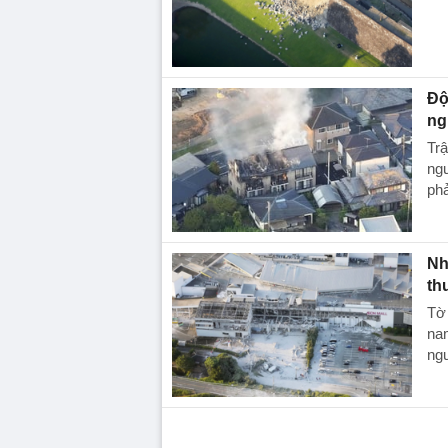
Độ
ng
Trậ
ngư
phả
Nh
th
Tờ 
nam
ng