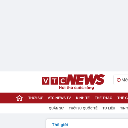
Mới
THỜI SỰ
VTC NEWS TV
KINH TẾ
THỂ THAO
THẾ G
QUÂN SỰ
THỜI SỰ QUỐC TẾ
TƯ LIỆU
TIN 
Thế giới