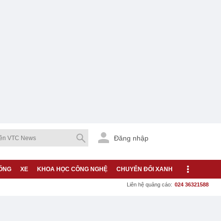
Đăng nhập
ỐNG
XE
KHOA HỌC CÔNG NGHỆ
CHUYỂN ĐỔI XANH
Liên hệ quảng cáo:
024 36321588