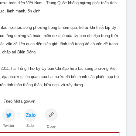
lược toàn diện Việt Nam - Trung Quốc không ngừng phát triển tích
ực, lành mạnh, ổn định.
ỉ đạo hợp tác song phương trong 5 năm qua, kể từ khi thiết lập Ủy
 tục tăng cường và hoàn thiện cơ chế của Ủy ban chỉ đạo trong thời
các vấn đề liên quan đến biên giới lãnh thổ trong đó có vấn đề tranh
chấp tại Biển Đông.
/2011, hai Tổng Thư ký Ủy ban Chỉ đạo hợp tác song phương Việt
 địa phương liên quan của hai nước đã tiến hành các phiên họp trù
trên tinh thần thẳng thắn, hữu nghị và xây dựng.
Theo
Mofa.gov.vn
Zalo
Twitter
Zalo
Copy