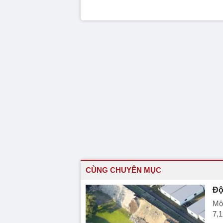
CÙNG CHUYÊN MỤC
Độ
Một
7,1