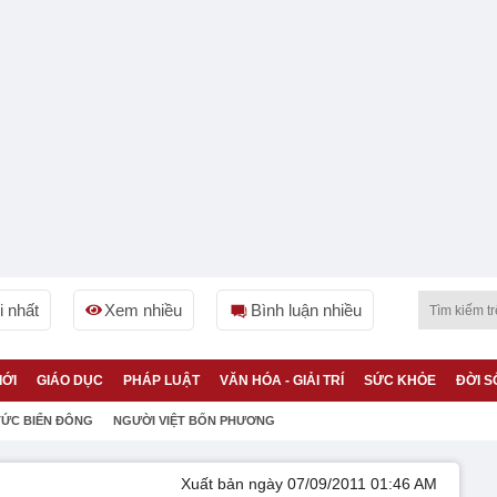
 nhất
Xem nhiều
Bình luận nhiều
IỚI
GIÁO DỤC
PHÁP LUẬT
VĂN HÓA - GIẢI TRÍ
SỨC KHỎE
ĐỜI S
TỨC BIỂN ĐÔNG
NGƯỜI VIỆT BỐN PHƯƠNG
Xuất bản ngày 07/09/2011 01:46 AM