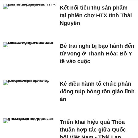
Kết nối tiêu thụ sản phẩm
tại phiên chợ HTX tỉnh Thái
Nguyên
Bé trai nghi bị bạo hành đến
tử vong ở Thanh Hóa: Bộ Y
tế vào cuộc
Kẻ điều hành tổ chức phản
động núp bóng tôn giáo lĩnh
án
Triển khai hiệu quả Thỏa
thuận hợp tác giữa Quốc
hội Việt Nam - Thái Lan