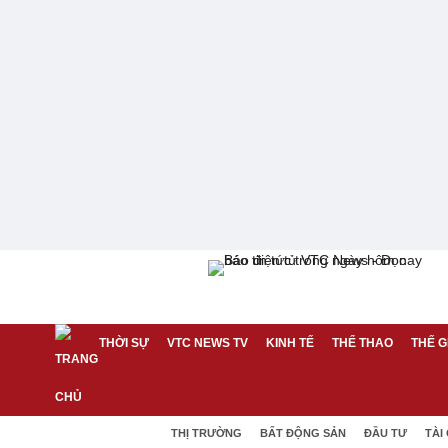
THỜI SỰ
VTC NEWS TV
KINH TẾ
THỂ THAO
THẾ G
THỊ TRƯỜNG
BẤT ĐỘNG SẢN
ĐẦU TƯ
TÀI