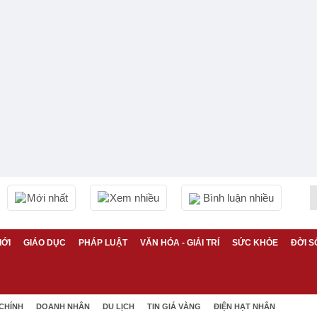
Mới nhất
Xem nhiều
Bình luận nhiều
IỚI
GIÁO DỤC
PHÁP LUẬT
VĂN HÓA - GIẢI TRÍ
SỨC KHỎE
ĐỜI S
 CHÍNH
DOANH NHÂN
DU LỊCH
TIN GIÁ VÀNG
ĐIỆN HẠT NHÂN