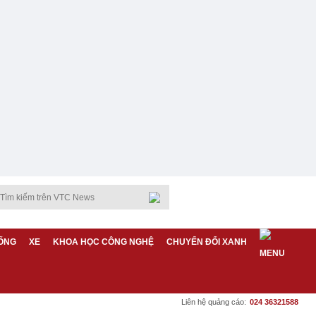
ỐNG
XE
KHOA HỌC CÔNG NGHỆ
CHUYỂN ĐỔI XANH
Liên hệ quảng cáo:
024 36321588