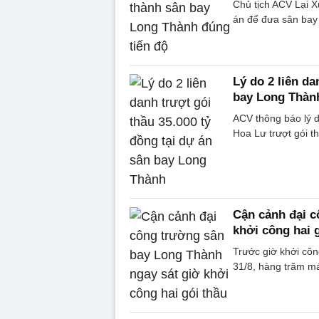
Chủ tịch ACV Lại X
án để đưa sân bay
Lý do 2 liên da
bay Long Thàn
ACV thông báo lý 
Hoa Lư trượt gói t
Cận cảnh đại c
khởi công hai 
Trước giờ khởi côn
31/8, hàng trăm m