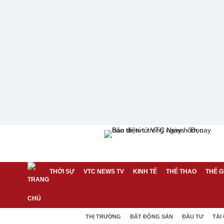
THỜI SỰ
VTC NEWS TV
KINH TẾ
THỂ THAO
THẾ G
THỊ TRƯỜNG
BẤT ĐỘNG SẢN
ĐẦU TƯ
TÀI