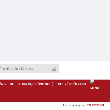
ỐNG
XE
KHOA HỌC CÔNG NGHỆ
CHUYỂN ĐỔI XANH
Liên hệ quảng cáo:
024 36321588