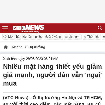
Mới nhất
Xem nhiều
💰 Giá vàng
📅 Lịch âm
☀️ Thời tiết

Kinh tế
Thị trường
Xuất bản ngày 29/06/2023 06:21 AM
Nhiều mặt hàng thiết yếu giảm
giá mạnh, người dân vẫn 'ngại'
mua
(VTC News) -
Ở thị trường Hà Nội và TP.HCM,
so với thời cao điểm, các mặt hàng rau củ,