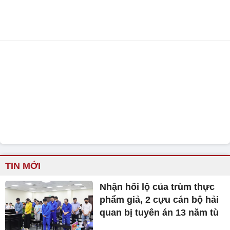
TIN MỚI
Nhận hối lộ của trùm thực
phẩm giả, 2 cựu cán bộ hải
quan bị tuyên án 13 năm tù