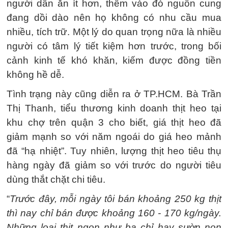
người dân ăn ít hơn, thêm vào đó nguồn cung
đang dồi dào nên họ không có nhu cầu mua
nhiều, tích trữ. Một lý do quan trọng nữa là nhiều
người có tâm lý tiết kiệm hơn trước, trong bối
cảnh kinh tế khó khăn, kiếm được đồng tiền
không hề dễ.
Tình trạng này cũng diễn ra ở TP.HCM. Bà Trần
Thị Thanh, tiểu thương kinh doanh thịt heo tại
khu chợ trên quận 3 cho biết, giá thịt heo đã
giảm mạnh so với năm ngoái do giá heo mảnh
đã “hạ nhiệt”. Tuy nhiên, lượng thịt heo tiêu thụ
hàng ngày đã giảm so với trước do người tiêu
dùng thắt chặt chi tiêu.
“
Trước đây, mỗi ngày tôi bán khoảng 250 kg thịt
thì nay chỉ bán được khoảng 160 - 170 kg/ngày.
Những loại thịt ngon như ba chỉ hay sườn non