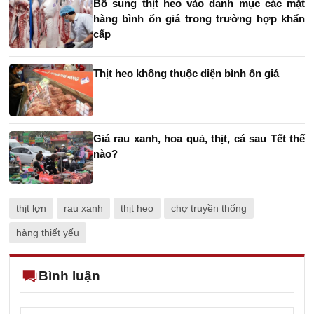
Bổ sung thịt heo vào danh mục các mặt
hàng bình ổn giá trong trường hợp khẩn
cấp
Thịt heo không thuộc diện bình ổn giá
Giá rau xanh, hoa quả, thịt, cá sau Tết thế
nào?
thịt lợn
rau xanh
thịt heo
chợ truyền thống
hàng thiết yếu
Bình luận