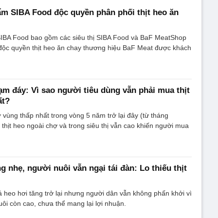
m SIBA Food độc quyền phân phối thịt heo ăn
IBA Food bao gồm các siêu thị SIBA Food và BaF MeatShop
 độc quyền thịt heo ăn chay thương hiệu BaF Meat được khách
ạm đáy: Vì sao người tiêu dùng vẫn phải mua thịt
ất?
 vùng thấp nhất trong vòng 5 năm trở lại đây (từ tháng
 thịt heo ngoài chợ và trong siêu thị vẫn cao khiến người mua
g nhẹ, người nuôi vẫn ngại tái đàn: Lo thiếu thịt
á heo hơi tăng trở lại nhưng người dân vẫn không phấn khởi vì
uôi còn cao, chưa thể mang lại lợi nhuận.