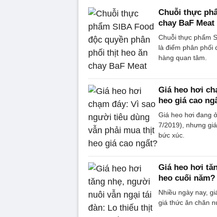
Chuỗi thực phẩ
chay BaF Meat
Chuỗi thực phẩm S
là điểm phân phối
hàng quan tâm.
Giá heo hơi ch
heo giá cao ng
Giá heo hơi đang ở
7/2019), nhưng giá
bức xúc.
Giá heo hơi tăn
heo cuối năm?
Nhiều ngày nay, gi
giá thức ăn chăn n