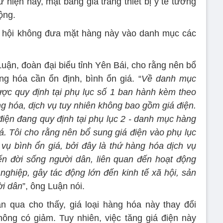
 hiện nay, mặt bằng giá trang thiết bị y tế tương
ộng.
 hội không đưa mặt hàng này vào danh mục các
uận, đoàn đại biểu tỉnh Yên Bái, cho rằng nên bổ
g hóa cần ổn định, bình ổn giá. “
Về danh mục
ược quy định tại phụ lục số 1 ban hành kèm theo
ng hóa, dịch vụ tuy nhiên không bao gồm giá điện.
 điện đang quy định tại phụ lục 2 - danh mục hàng
á. Tôi cho rằng nên bổ sung giá điện vào phụ lục
vụ bình ổn giá, bởi đây là thứ hàng hóa dịch vụ
đến đời sống người dân, liên quan đến hoạt động
nghiệp, gây tác động lớn đến kinh tế xã hội, sản
ời dân
”, ông Luận nói.
an qua cho thấy, giá loại hàng hóa này thay đổi
ông có giảm. Tuy nhiên, việc tăng giá điện này