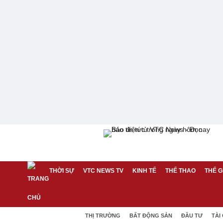
THỜI SỰ
VTC NEWS TV
KINH TẾ
THỂ THAO
THẾ G
THỊ TRƯỜNG
BẤT ĐỘNG SẢN
ĐẦU TƯ
TÀI