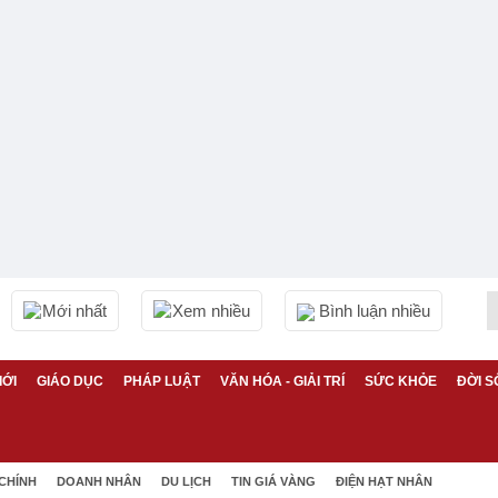
Mới nhất
Xem nhiều
Bình luận nhiều
IỚI
GIÁO DỤC
PHÁP LUẬT
VĂN HÓA - GIẢI TRÍ
SỨC KHỎE
ĐỜI S
 CHÍNH
DOANH NHÂN
DU LỊCH
TIN GIÁ VÀNG
ĐIỆN HẠT NHÂN