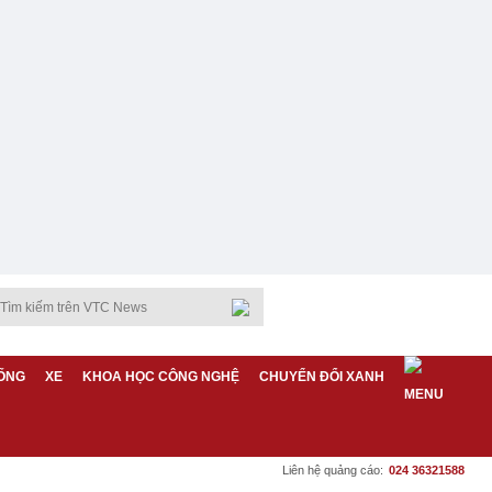
ỐNG
XE
KHOA HỌC CÔNG NGHỆ
CHUYỂN ĐỔI XANH
Liên hệ quảng cáo:
024 36321588