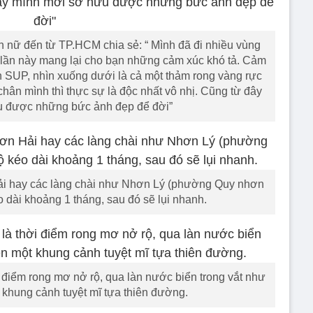
h nữ đến từ TP.HCM chia sẻ: “ Mình đã đi nhiều vùng
lần này mang lại cho bạn những cảm xúc khó tả. Cảm
n SUP, nhìn xuống dưới là cả một thảm rong vàng rực
 chân mình thì thực sự là độc nhất vô nhị. Cũng từ đây
u được những bức ảnh đẹp để đời”
ải hay các làng chài như Nhơn Lý (phường Quy nhơn
 dài khoảng 1 tháng, sau đó sẽ lụi nhanh.
 điểm rong mơ nở rộ, qua làn nước biển trong vắt như
 khung cảnh tuyệt mĩ tựa thiên đường.