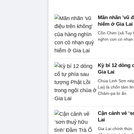
Mãn nhãn 'vũ đ
hiếm ở Gia Lai
Cồn Chim (xã Tuy P
nghìn con cò nhạn
Kỳ bí 12 dòng 
Gia Lai
Chùa Linh Sơn né
Lai) là chốn tâm li
Chăm-pa bí ẩn.
Cận cảnh vẻ ‘s
Lai
Gia Lai chính thức