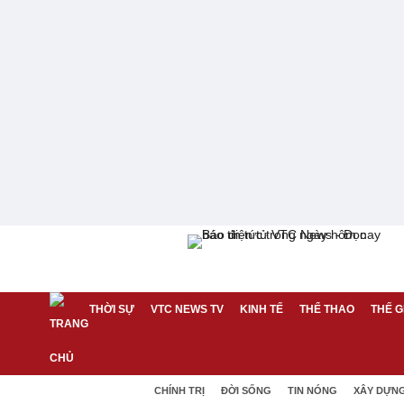
THỜI SỰ
VTC NEWS TV
KINH TẾ
THỂ THAO
THẾ G
CHÍNH TRỊ
ĐỜI SỐNG
TIN NÓNG
XÂY DỰN