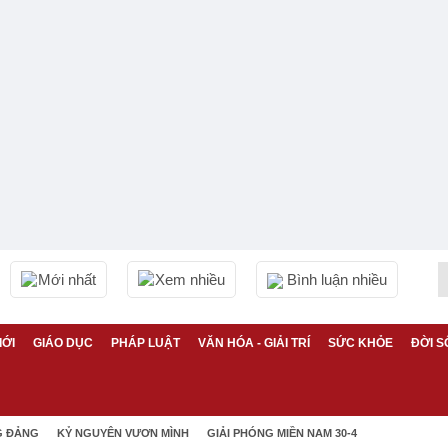
Mới nhất
Xem nhiều
Bình luận nhiều
IỚI
GIÁO DỤC
PHÁP LUẬT
VĂN HÓA - GIẢI TRÍ
SỨC KHỎE
ĐỜI S
G ĐẢNG
KỶ NGUYÊN VƯƠN MÌNH
GIẢI PHÓNG MIỀN NAM 30-4