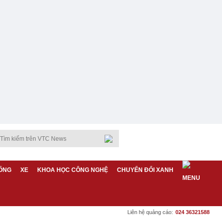
ỐNG
XE
KHOA HỌC CÔNG NGHỆ
CHUYỂN ĐỔI XANH
Liên hệ quảng cáo:
024 36321588