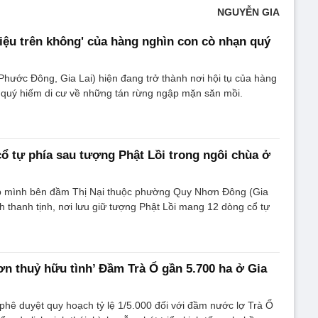
NGUYỄN GIA
iệu trên không' của hàng nghìn con cò nhạn quý
hước Đông, Gia Lai) hiện đang trở thành nơi hội tụ của hàng
 quý hiếm di cư về những tán rừng ngập mặn săn mồi.
cổ tự phía sau tượng Phật Lồi trong ngôi chùa ở
p mình bên đầm Thị Nại thuộc phường Quy Nhơn Đông (Gia
nh thanh tịnh, nơi lưu giữ tượng Phật Lồi mang 12 dòng cổ tự
ơn thuỷ hữu tình’ Đầm Trà Ổ gần 5.700 ha ở Gia
 phê duyệt quy hoạch tỷ lệ 1/5.000 đối với đầm nước lợ Trà Ổ