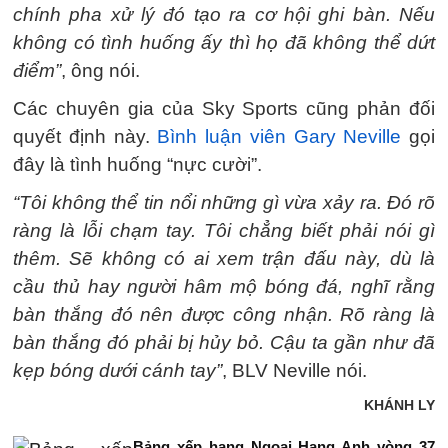
chính pha xử lý đó tạo ra cơ hội ghi bàn. Nếu
không có tình huống ấy thì họ đã không thể dứt
điểm”
, ông nói.
Các chuyên gia của Sky Sports cũng phản đối
quyết định này.
Bình luận viên Gary Neville
gọi
đây là tình huống “nực cười”.
“Tôi không thể tin nổi những gì vừa xảy ra. Đó rõ
ràng là lỗi chạm tay. Tôi chẳng biết phải nói gì
thêm. Sẽ không có ai xem trận đấu này, dù là
cầu thủ hay người hâm mộ bóng đá, nghĩ rằng
bàn thắng đó nên được công nhận. Rõ ràng là
bàn thắng đó phải bị hủy bỏ. Cậu ta gần như đã
kẹp bóng dưới cánh tay”
, BLV Neville nói.
KHÁNH LY
Bảng xếp hạng Ngoại Hạng Anh vòng 37