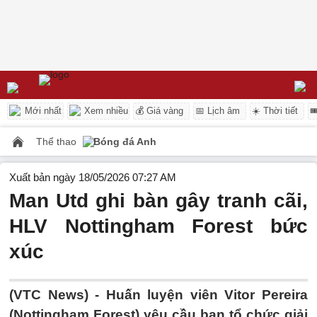
Mới nhất
Xem nhiều
💰 Giá vàng
📅 Lịch âm
☀️ Thời tiết

Thể thao
Bóng đá Anh
Xuất bản ngày 18/05/2026 07:27 AM
Man Utd ghi bàn gây tranh cãi,
HLV Nottingham Forest bức
xúc
(VTC News) -
Huấn luyện viên Vitor Pereira
(Nottingham Forest) yêu cầu ban tổ chức giải