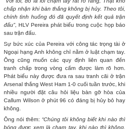
“Với tôi, đó là lỗi chạm tay rất rõ ràng, Thật khó
chấp nhận khi bàn thắng không bị hủy. Theo tôi,
chính tình huống đó đã quyết định kết quả trận
đấu”
, HLV Pereira phát biểu trong cuộc họp báo
sau trận đấu.
Sự bức xúc của Pereira với công tác trọng tài ở
Ngoại hạng Anh không chỉ nằm ở luật chạm tay.
Ông cũng muốn các quy định liên quan đến
tranh chấp trong vòng cấm được làm rõ hơn.
Phát biểu này được đưa ra sau tranh cãi ở trận
Arsenal thắng West Ham 1-0 cuối tuần trước, khi
nhiều người đặt câu hỏi liệu bàn gỡ hòa của
Callum Wilson ở phút 96 có đáng bị hủy bỏ hay
không.
Ông nói thêm:
“Chúng tôi không biết khi nào thì
bóng được xem là chạm tay, khi nào thì không.