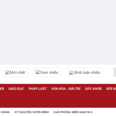
Mới nhất
Xem nhiều
Bình luận nhiều
IỚI
GIÁO DỤC
PHÁP LUẬT
VĂN HÓA - GIẢI TRÍ
SỨC KHỎE
ĐỜI S
G ĐẢNG
KỶ NGUYÊN VƯƠN MÌNH
GIẢI PHÓNG MIỀN NAM 30-4