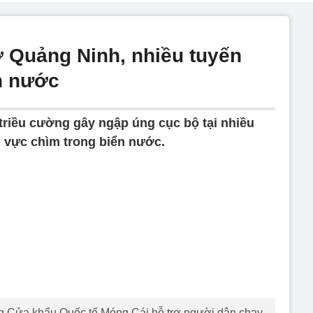
 Quảng Ninh, nhiều tuyến
n nước
triều cường gây ngập úng cục bộ tại nhiều
 vực chìm trong biển nước.
g Cửa khẩu Quốc tế Móng Cái hỗ trợ người dân chạy