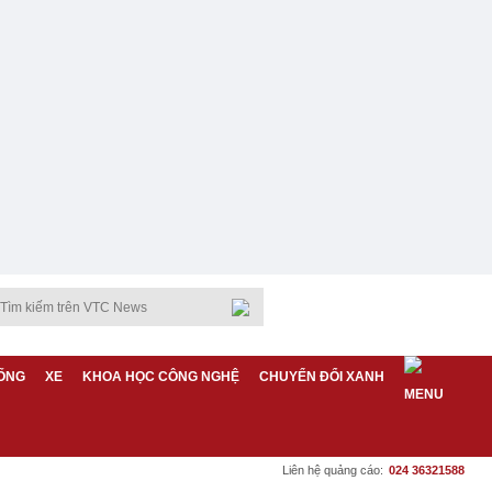
ỐNG
XE
KHOA HỌC CÔNG NGHỆ
CHUYỂN ĐỔI XANH
Liên hệ quảng cáo:
024 36321588