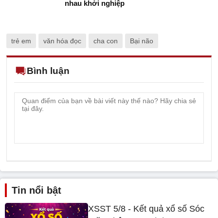
nhau khởi nghiệp
trẻ em
văn hóa đọc
cha con
Bại não
Bình luận
Tin nổi bật
XSST 5/8 - Kết quả xổ số Sóc