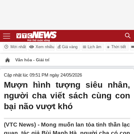
Mới nhất
Xem nhiều
💰 Giá vàng
📅 Lịch âm
☀️ Thời tiết

Văn hóa - Giải trí
Cập nhật lúc 09:51 PM ngày 24/05/2026
Mượn hình tượng siêu nhân,
người cha viết sách cùng con
bại não vượt khó
(VTC News) -
Mong muốn lan tỏa tinh thần lạc
quan, tác giả Bùi Mạnh Hà, người cha có con