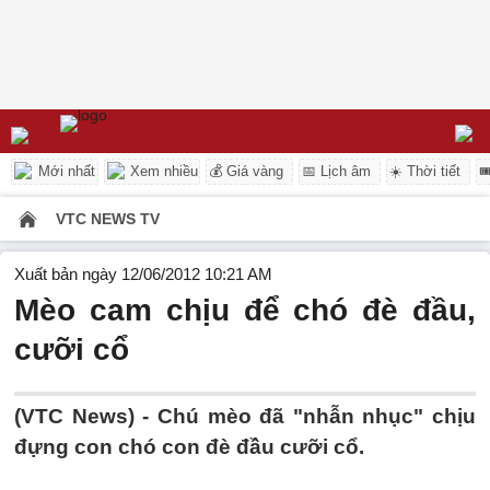
Mới nhất
Xem nhiều
💰 Giá vàng
📅 Lịch âm
☀️ Thời tiết

VTC NEWS TV
Xuất bản ngày 12/06/2012 10:21 AM
Mèo cam chịu để chó đè đầu,
cưỡi cổ
(VTC News) - Chú mèo đã "nhẫn nhục" chịu
đựng con chó con đè đầu cưỡi cổ.