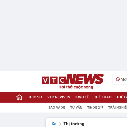
Mới
THỜI SỰ
VTC NEWS TV
KINH TẾ
THỂ THAO
THẾ G
SAO VÀ XE
TƯ VẤN
TIN XE 247
TRẢI NGHI
Xe
Thị trường