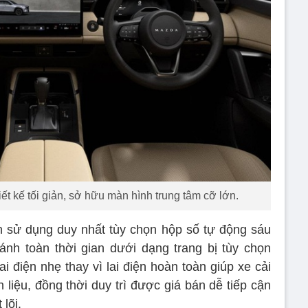
iết kế tối giản, sở hữu màn hình trung tâm cỡ lớn.
 sử dụng duy nhất tùy chọn hộp số tự động sáu
nh toàn thời gian dưới dạng trang bị tùy chọn
i điện nhẹ thay vì lai điện hoàn toàn giúp xe cải
 liệu, đồng thời duy trì được giá bán dễ tiếp cận
 lõi.