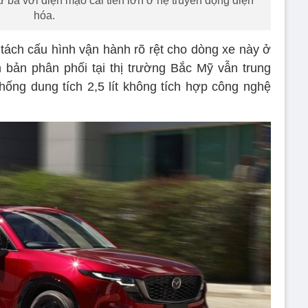
ba với diện mạo cải tiến lớn ở hệ truyền động điện
hóa.
ách cấu hình vận hành rõ rệt cho dòng xe này ở
 bản phân phối tại thị trường Bắc Mỹ vẫn trung
hống dung tích 2,5 lít không tích hợp công nghệ