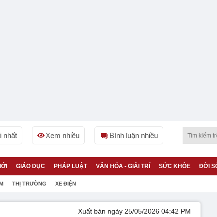
 nhất
Xem nhiều
Bình luận nhiều
IỚI
GIÁO DỤC
PHÁP LUẬT
VĂN HÓA - GIẢI TRÍ
SỨC KHỎE
ĐỜI S
ỆM
THỊ TRƯỜNG
XE ĐIỆN
Xuất bản ngày 25/05/2026 04:42 PM