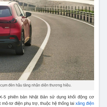
h cụm đèn hậu tăng nhận diện thương hiệu.
X-5 phiên bản Nhật Bản sử dụng khối động cơ
t mô-tơ điện phụ trợ, thuộc hệ thống lai
xăng điện