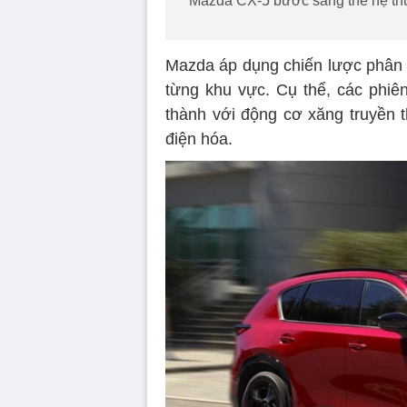
Mazda CX-5 bước sang thế hệ thứ 
Mazda áp dụng chiến lược phân t
từng khu vực. Cụ thể, các phiên
thành với động cơ xăng truyền t
điện hóa.