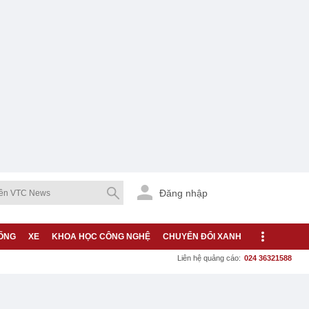
Đăng nhập
ỐNG
XE
KHOA HỌC CÔNG NGHỆ
CHUYỂN ĐỔI XANH
Liên hệ quảng cáo:
024 36321588