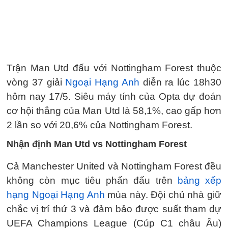
Trận Man Utd đấu với Nottingham Forest thuộc
vòng 37 giải
Ngoại Hạng Anh
diễn ra lúc 18h30
hôm nay 17/5. Siêu máy tính của Opta dự đoán
cơ hội thắng của Man Utd là 58,1%, cao gấp hơn
2 lần so với 20,6% của Nottingham Forest.
Nhận định Man Utd vs Nottingham Forest
Cả Manchester United và Nottingham Forest đều
không còn mục tiêu phấn đấu trên
bảng xếp
hạng Ngoại Hạng Anh
mùa này. Đội chủ nhà giữ
chắc vị trí thứ 3 và đảm bảo được suất tham dự
UEFA Champions League (Cúp C1 châu Âu)