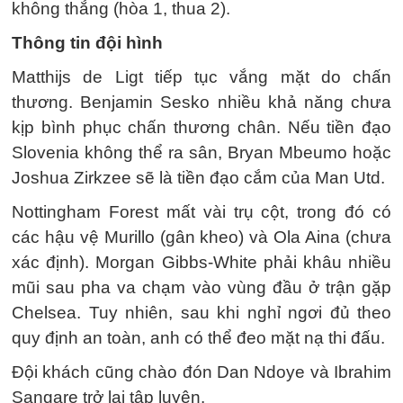
không thắng (hòa 1, thua 2).
Thông tin đội hình
Matthijs de Ligt tiếp tục vắng mặt do chấn
thương. Benjamin Sesko nhiều khả năng chưa
kịp bình phục chấn thương chân. Nếu tiền đạo
Slovenia không thể ra sân, Bryan Mbeumo hoặc
Joshua Zirkzee sẽ là tiền đạo cắm của Man Utd.
Nottingham Forest mất vài trụ cột, trong đó có
các hậu vệ Murillo (gân kheo) và Ola Aina (chưa
xác định). Morgan Gibbs-White phải khâu nhiều
mũi sau pha va chạm vào vùng đầu ở trận gặp
Chelsea. Tuy nhiên, sau khi nghỉ ngơi đủ theo
quy định an toàn, anh có thể đeo mặt nạ thi đấu.
Đội khách cũng chào đón Dan Ndoye và Ibrahim
Sangare trở lại tập luyện.