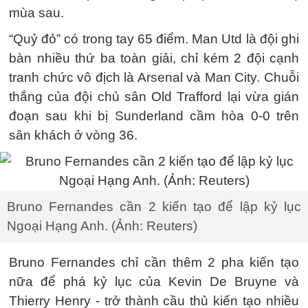
mùa sau.
“Quỷ đỏ” có trong tay 65 điểm. Man Utd là đội ghi
bàn nhiều thứ ba toàn giải, chỉ kém 2 đội cạnh
tranh chức vô địch là Arsenal và Man City. Chuỗi
thắng của đội chủ sân Old Trafford lại vừa gián
đoạn sau khi bị Sunderland cầm hòa 0-0 trên
sân khách ở vòng 36.
Bruno Fernandes cần 2 kiến tạo để lập kỷ lục
Ngoại Hạng Anh. (Ảnh: Reuters)
Bruno Fernandes chỉ cần thêm 2 pha kiến tạo
nữa để phá kỷ lục của Kevin De Bruyne và
Thierry Henry - trở thành cầu thủ kiến tạo nhiều