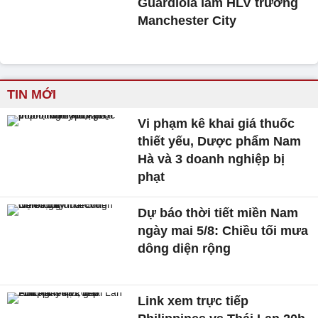
Guardiola làm HLV trưởng
Manchester City
TIN MỚI
Vi phạm kê khai giá thuốc
thiết yếu, Dược phẩm Nam
Hà và 3 doanh nghiệp bị
phạt
Dự báo thời tiết miền Nam
ngày mai 5/8: Chiều tối mưa
dông diện rộng
Link xem trực tiếp