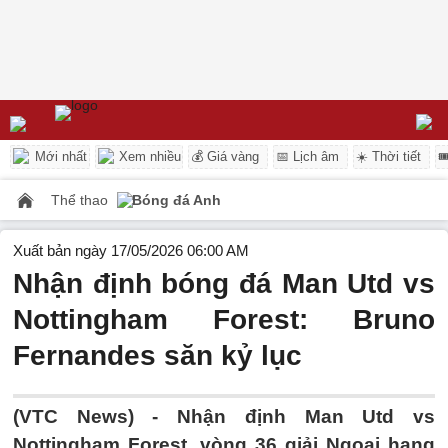
Mới nhất
Xem nhiều
💰 Giá vàng
📅 Lịch âm
☀️ Thời tiết

Thể thao
Bóng đá Anh
Xuất bản ngày 17/05/2026 06:00 AM
Nhận định bóng đá Man Utd vs
Nottingham Forest: Bruno
Fernandes săn kỷ lục
(VTC News) -
Nhận định Man Utd vs
Nottingham Forest, vòng 36 giải Ngoại hạng