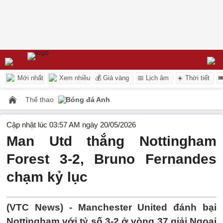
Mới nhất
Xem nhiều
💰 Giá vàng
📅 Lịch âm
☀️ Thời tiết

Thể thao
Bóng đá Anh
Cập nhật lúc 03:57 AM ngày 20/05/2026
Man Utd thắng Nottingham
Forest 3-2, Bruno Fernandes
chạm kỷ lục
(VTC News) -
Manchester United đánh bại
Nottingham với tỷ số 3-2 ở vòng 37 giải Ngoại