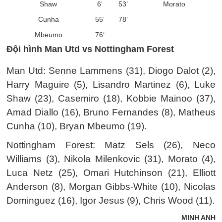
Shaw
6‘
53’
Morato
Cunha
55‘
78’
Mbeumo
76‘
Đội hình Man Utd vs Nottingham Forest
Man Utd: Senne Lammens (31), Diogo Dalot (2),
Harry Maguire (5), Lisandro Martinez (6), Luke
Shaw (23), Casemiro (18), Kobbie Mainoo (37),
Amad Diallo (16), Bruno Fernandes (8), Matheus
Cunha (10), Bryan Mbeumo (19).
Nottingham Forest: Matz Sels (26), Neco
Williams (3), Nikola Milenkovic (31), Morato (4),
Luca Netz (25), Omari Hutchinson (21), Elliott
Anderson (8), Morgan Gibbs-White (10), Nicolas
Dominguez (16), Igor Jesus (9), Chris Wood (11).
MINH ANH