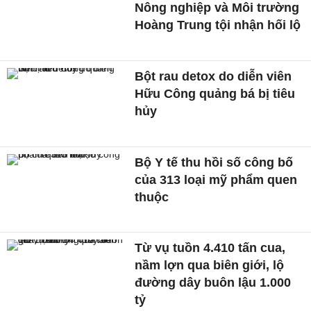
Nông nghiệp và Môi trường
Hoàng Trung tội nhận hối lộ
Bột rau detox do diễn viên
Hữu Công quảng bá bị tiêu
hủy
Bộ Y tế thu hồi số công bố
của 313 loại mỹ phẩm quen
thuộc
Từ vụ tuồn 4.410 tấn cua,
nầm lợn qua biên giới, lộ
đường dây buôn lậu 1.000
tỷ