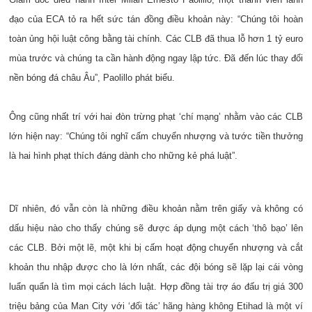
đạo của ECA tỏ ra hết sức tán đồng điều khoản này: “Chúng tôi hoàn
toàn ủng hội luật công bằng tài chính. Các CLB đã thua lỗ hơn 1 tỷ euro
mùa trước và chúng ta cần hành động ngay lập tức. Đã đến lúc thay đổi
nền bóng đá châu Âu”, Paolillo phát biểu.
Ông cũng nhất trí với hai đòn trừng phạt ‘chí mạng’ nhằm vào các CLB
lớn hiện nay: “Chúng tôi nghĩ cấm chuyển nhượng và tước tiền thưởng
là hai hình phạt thích đáng dành cho những kẻ phá luật”.
Dĩ nhiên, đó vẫn còn là những điều khoản nằm trên giấy và không có
dấu hiệu nào cho thấy chúng sẽ được áp dụng một cách ‘thô bạo’ lên
các CLB. Bởi một lẽ, một khi bị cấm hoạt động chuyển nhượng và cắt
khoản thu nhập được cho là lớn nhất, các đội bóng sẽ lặp lại cái vòng
luẩn quẩn là tìm mọi cách lách luật. Hợp đồng tài trợ áo đấu trị giá 300
triệu bảng của Man City với ‘đối tác’ hãng hàng không Etihad là một ví