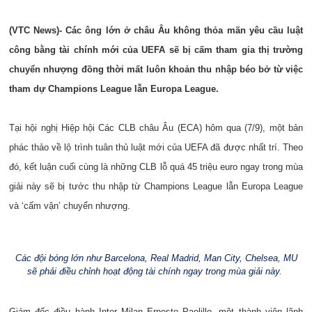
(VTC News)- Các ông lớn ở châu Âu không thỏa mãn yêu cầu luật
công bằng tài chính mới của UEFA sẽ bị cấm tham gia thị trường
chuyển nhượng đồng thời mất luôn khoản thu nhập béo bở từ việc
tham dự Champions League lẫn Europa League.
Tại hội nghị Hiệp hội Các CLB châu Âu (ECA) hôm qua (7/9), một bản
phác thảo về lộ trình tuân thủ luật mới của UEFA đã được nhất trí. Theo
đó, kết luận cuối cùng là những CLB lỗ quá 45 triệu euro ngay trong mùa
giải này sẽ bị tước thu nhập từ Champions League lẫn Europa League
và ‘cấm vận’ chuyển nhượng.
Các đội bóng lớn như Barcelona, Real Madrid, Man City, Chelsea, MU
sẽ phải điều chỉnh hoạt động tài chính ngay trong mùa giải này.
Giám đốc điều hành Inter Milan Ernesto Paolillo, một thành viên lãnh