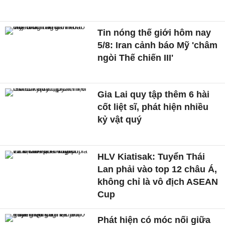
Tin nóng thế giới hôm nay
5/8: Iran cảnh báo Mỹ 'châm
ngòi Thế chiến III'
Gia Lai quy tập thêm 6 hài
cốt liệt sĩ, phát hiện nhiều
kỷ vật quý
HLV Kiatisak: Tuyển Thái
Lan phải vào top 12 châu Á,
không chỉ là vô địch ASEAN
Cup
Phát hiện có móc nối giữa