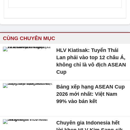
CÙNG CHUYÊN MỤC
HLV Kiatisak: Tuyển Thái
Lan phải vào top 12 châu Á,
không chỉ là vô địch ASEAN
Cup
Bảng xếp hạng ASEAN Cup
2026 mới nhất: Việt Nam
99% vào bán kết
Chuyên gia Indonesia hết
lời khen HLV Kim Sang-sik