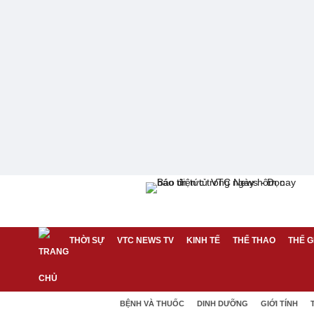
THỜI SỰ
VTC NEWS TV
KINH TẾ
THỂ THAO
THẾ G
BỆNH VÀ THUỐC
DINH DƯỠNG
GIỚI TÍNH