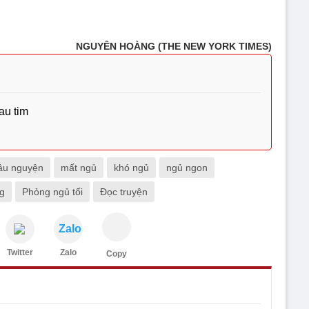
NGUYÊN HOÀNG (THE NEW YORK TIMES)
au tim
ầu nguyện
mất ngủ
khó ngủ
ngủ ngon
g
Phỏng ngủ tối
Đọc truyện
Zalo
Twitter
Zalo
Copy