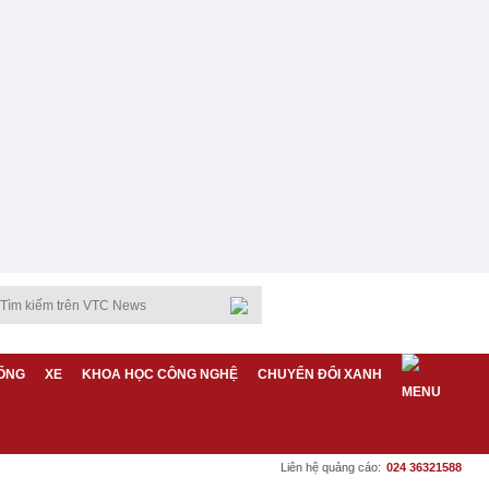
ỐNG
XE
KHOA HỌC CÔNG NGHỆ
CHUYỂN ĐỔI XANH
Liên hệ quảng cáo:
024 36321588