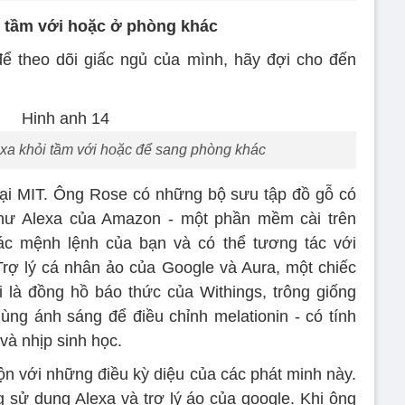
ài tầm với hoặc ở phòng khác
ể theo dõi giấc ngủ của mình, hãy đợi cho đến
n xa khỏi tầm với hoặc để sang phòng khác
ại MIT. Ông Rose có những bộ sưu tập đồ gỗ có
 như Alexa của Amazon - một phần mềm cài trên
c mệnh lệnh của bạn và có thể tương tác với
Trợ lý cá nhân ảo của Google và Aura, một chiếc
 là đồng hồ báo thức của Withings, trông giống
ùng ánh sáng để điều chỉnh melationin - có tính
và nhịp sinh học.
lộn với những điều kỳ diệu của các phát minh này.
g sử dụng Alexa và trợ lý áo của google. Khi ông