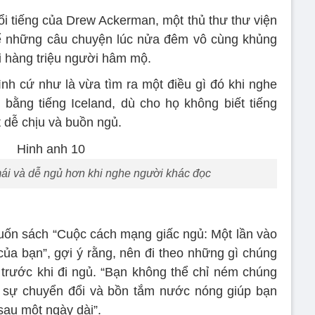
ổi tiếng của Drew Ackerman, một thủ thư thư viện
kể những câu chuyện lúc nửa đêm vô cùng khủng
i hàng triệu người hâm mộ.
h cứ như là vừa tìm ra một điều gì đó khi nghe
bằng tiếng Iceland, dù cho họ không biết tiếng
t dễ chịu và buồn ngủ.
mái và dễ ngủ hơn khi nghe người khác đọc
 cuốn sách “Cuộc cách mạng giấc ngủ: Một lần vào
 của bạn”, gợi ý rằng, nên đi theo những gì chúng
trước khi đi ngủ. “Bạn không thể chỉ ném chúng
t sự chuyển đổi và bồn tắm nước nóng giúp bạn
sau một ngày dài”.