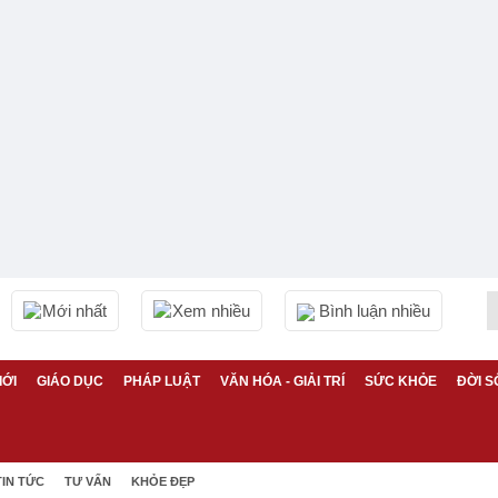
Mới nhất
Xem nhiều
Bình luận nhiều
IỚI
GIÁO DỤC
PHÁP LUẬT
VĂN HÓA - GIẢI TRÍ
SỨC KHỎE
ĐỜI S
TIN TỨC
TƯ VẤN
KHỎE ĐẸP